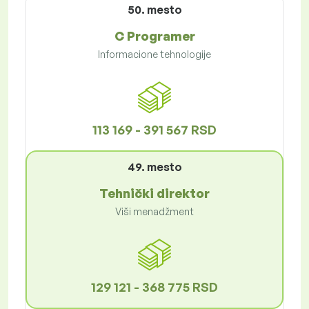
50. mesto
C Programer
Informacione tehnologije
113 169 - 391 567 RSD
49. mesto
Tehnički direktor
Viši menadžment
129 121 - 368 775 RSD