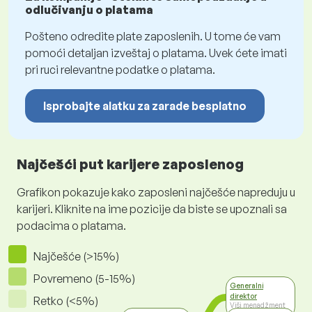
odlučivanju o platama
Pošteno odredite plate zaposlenih. U tome će vam
pomoći detaljan izveštaj o platama. Uvek ćete imati
pri ruci relevantne podatke o platama.
Isprobajte alatku za zarade besplatno
Najčešći put karijere zaposlenog
Grafikon pokazuje kako zaposleni najčešće napreduju u
karijeri. Kliknite na ime pozicije da biste se upoznali sa
podacima o platama.
Najčešće (>15%)
Povremeno (5-15%)
Generalni
direktor
Retko (<5%)
Viši menadžment