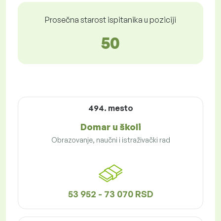
Prosečna starost ispitanika u poziciji
50
494. mesto
Domar u školi
Obrazovanje, naučni i istraživački rad
53 952 - 73 070 RSD