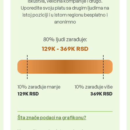
iskustva, veličina kompanije i drugo.
Uporedite svoju platu sa drugim ljudima na
istoj poziciji i u istom regionu besplatno i
anonimno
80% ljudi zarađuje:
129K - 369K RSD
10% zarađuje manje
10% zarađuje više
129K RSD
369K RSD
Šta znače podaci na grafikonu?