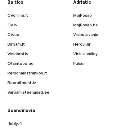
Baltics
Adriatic
CVonline.lt
MojPosao
CV.lv
MojPosao.ba
CV.ee
Vrabotuvanje
Dirbam.lt
Hercul.hr
Visidarbi.lv
Virtual Valley
Otsintood.ee
Pulser
Personaloatrankos.lt
Recruitment.lv
Varbamisteenused.ee
Scandinavia
Jobly.fi