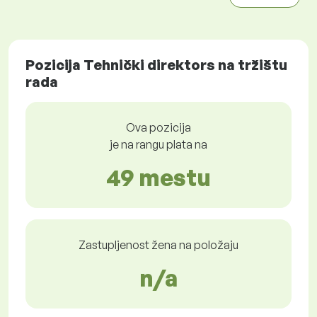
Pozicija Tehnički direktors na tržištu
rada
Ova pozicija
je na rangu plata na
49 mestu
Zastupljenost žena na položaju
n/a