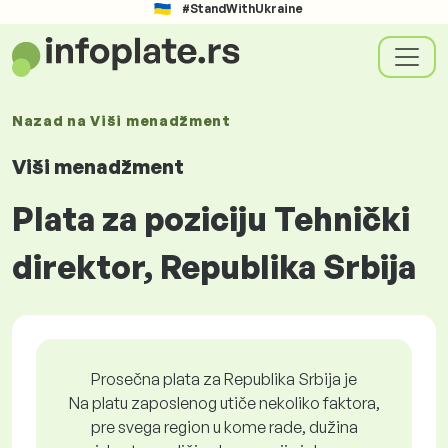
#StandWithUkraine
Nazad na
Viši menadžment
Viši menadžment
Plata za poziciju Tehnički
direktor, Republika Srbija
Prosečna plata za Republika Srbija je
Na platu zaposlenog utiče nekoliko faktora,
pre svega region u kome rade, dužina