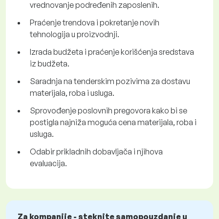
vrednovanje podređenih zaposlenih.
Praćenje trendova i pokretanje novih
tehnologija u proizvodnji.
Izrada budžeta i praćenje korišćenja sredstava
iz budžeta.
Saradnja na tenderskim pozivima za dostavu
materijala, roba i usluga.
Sprovođenje poslovnih pregovora kako bi se
postigla najniža moguća cena materijala, roba i
usluga.
Odabir prikladnih dobavljača i njihova
evaluacija.
Za kompanije - steknite samopouzdanje u