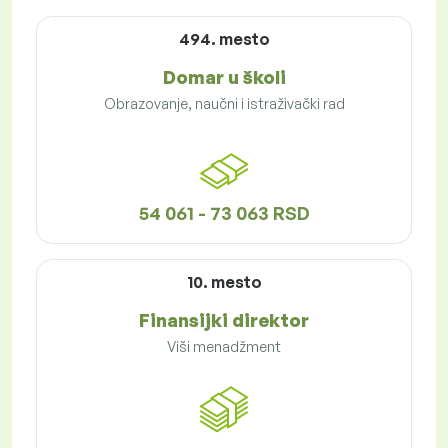
494. mesto
Domar u školi
Obrazovanje, naučni i istraživački rad
54 061 - 73 063 RSD
10. mesto
Finansijki direktor
Viši menadžment