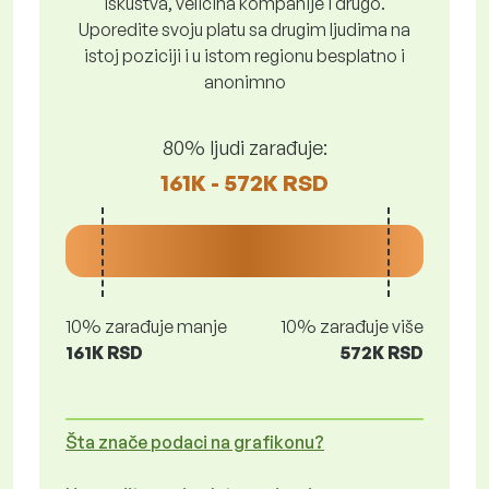
iskustva, veličina kompanije i drugo.
Uporedite svoju platu sa drugim ljudima na
istoj poziciji i u istom regionu besplatno i
anonimno
80% ljudi zarađuje:
161K - 572K RSD
10% zarađuje manje
10% zarađuje više
161K RSD
572K RSD
Šta znače podaci na grafikonu?