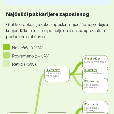
Najčešći put karijere zaposlenog
Grafikon pokazuje kako zaposleni najčešće napreduju u
karijeri. Kliknite na ime pozicije da biste se upoznali sa
podacima o platama.
Najčešće (>15%)
Povremeno (5-15%)
IT menadžer
Menadžerski posao
Retko (<5%)
IT arhitekta
IT direktor
Informacione
Viši menadžment
tehnologije
IT konsultant
Informacione
tehnologije
IT arhitekta
Informacione
tehnologije