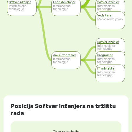
Softver inženjer
Lead developer
Softver inženjer
Informacione
Informacione
Informacione
tehnologije
tehnologije
tehnologije
Vođa tima
Menadžerski posao
Softver inženjer
Informacione
tehnologije
Java Programer
Programer
Informacione
Informacione
tehnologije
tehnologije
IT arhitekta
Informacione
tehnologije
Pozicija Softver inženjers na tržištu
rada