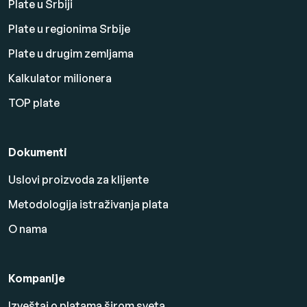
Plate u Srbiji
Plate u regionima Srbije
Plate u drugim zemljama
Kalkulator milionera
TOP plate
Dokumenti
Uslovi proizvoda za klijente
Metodologija istraživanja plata
O nama
Kompanije
Izveštaj o platama širom sveta