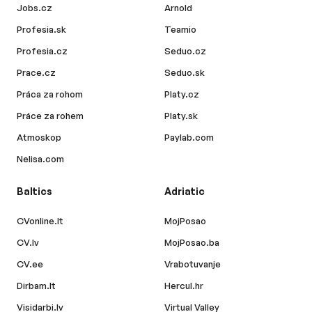
Jobs.cz
Arnold
Profesia.sk
Teamio
Profesia.cz
Seduo.cz
Prace.cz
Seduo.sk
Práca za rohom
Platy.cz
Práce za rohem
Platy.sk
Atmoskop
Paylab.com
Nelisa.com
Baltics
Adriatic
CVonline.lt
MojPosao
CV.lv
MojPosao.ba
CV.ee
Vrabotuvanje
Dirbam.lt
Hercul.hr
Visidarbi.lv
Virtual Valley