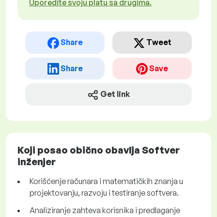
Uporedite svoju platu sa drugima.
Share
Tweet
Share
Save
Get link
Koji posao obično obavlja Softver
inženjer
Korišćenje računara i matematičkih znanja u
projektovanju, razvoju i testiranje softvera.
Analiziranje zahteva korisnika i predlaganje