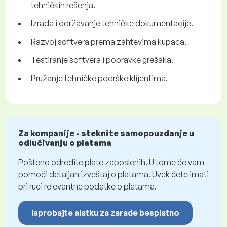
tehničkih rešenja.
Izrada i održavanje tehničke dokumentacije.
Razvoj softvera prema zahtevima kupaca.
Testiranje softvera i popravke grešaka.
Pružanje tehničke podrške klijentima.
Za kompanije - steknite samopouzdanje u
odlučivanju o platama
Pošteno odredite plate zaposlenih. U tome će vam
pomoći detaljan izveštaj o platama. Uvek ćete imati
pri ruci relevantne podatke o platama.
Isprobajte alatku za zarade besplatno