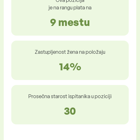
Ova pozicija
je na rangu plata na
9 mestu
Zastupljenost žena na položaju
14%
Prosečna starost ispitanika u poziciji
30