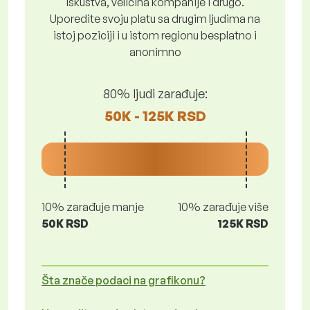
iskustva, veličina kompanije i drugo.
Uporedite svoju platu sa drugim ljudima na
istoj poziciji i u istom regionu besplatno i
anonimno
80% ljudi zarađuje:
50K - 125K RSD
10% zarađuje manje
10% zarađuje više
50K RSD
125K RSD
Šta znače podaci na grafikonu?