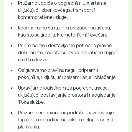
Pružamo vodiće o pogrebnim UIAlertama,
uključujući izbor kovčega, transport i
komemorativne usluge.
Koordiniramo sa raznim pružaocima usluga,
kao što su groblja, krematorijumi i cvećari.
Pripremamo i dostavljamo potrebne pravne
dokumente, kao što su izvod iz matične knjige
umrlih i dozvole.
Osiguravamo pravilnu negu i pripremu
pokojnika, uključujući balsamiranje i oblačenje.
Upravljamo logistikom za pogrebnu uslugu,
uključujući postavljanje prostora i nadgledanje
Toka službe.
Pružamo emocionalnu podršku i savetovanje
tugujucim porodicama tokom celog procesa
planiranja.