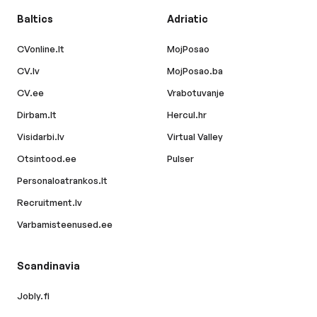
Baltics
Adriatic
CVonline.lt
MojPosao
CV.lv
MojPosao.ba
CV.ee
Vrabotuvanje
Dirbam.lt
Hercul.hr
Visidarbi.lv
Virtual Valley
Otsintood.ee
Pulser
Personaloatrankos.lt
Recruitment.lv
Varbamisteenused.ee
Scandinavia
Jobly.fi