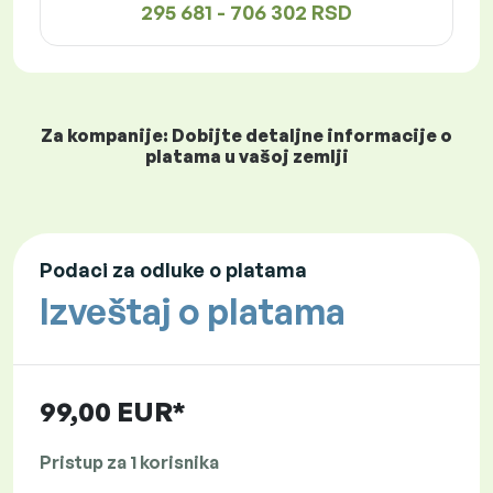
295 681 - 706 302 RSD
Za kompanije: Dobijte detaljne informacije o
platama u vašoj zemlji
Podaci za odluke o platama
Izveštaj o platama
99,00 EUR*
Pristup za 1 korisnika