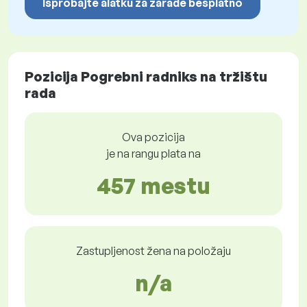
Isprobajte alatku za zarade besplatno
Pozicija Pogrebni radniks na tržištu
rada
Ova pozicija
je na rangu plata na
457 mestu
Zastupljenost žena na položaju
n/a