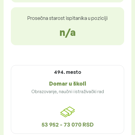
Prosečna starost ispitanika u poziciji
n/a
494. mesto
Domar u školi
Obrazovanje, naučni i istraživački rad
53 952 - 73 070 RSD