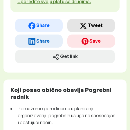
Uporedite svoju platu sa drugima.
Share
Tweet
Share
Save
Get link
Koji posao obično obavlja Pogrebni
radnik
Pomažemo porodicama u planiranju i
organizovanju pogrebnih usluga na saosećajan
i poštujući način.