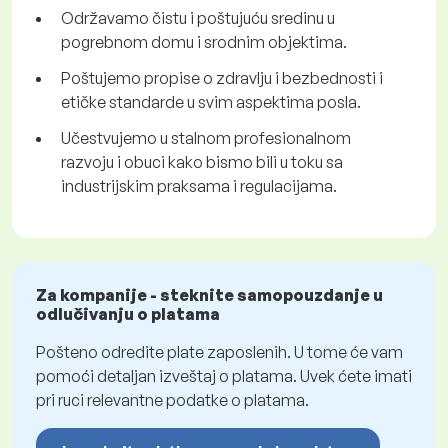
Održavamo čistu i poštujuću sredinu u
pogrebnom domu i srodnim objektima.
Poštujemo propise o zdravlju i bezbednosti i
etičke standarde u svim aspektima posla.
Učestvujemo u stalnom profesionalnom
razvoju i obuci kako bismo bili u toku sa
industrijskim praksama i regulacijama.
Za kompanije - steknite samopouzdanje u
odlučivanju o platama
Pošteno odredite plate zaposlenih. U tome će vam
pomoći detaljan izveštaj o platama. Uvek ćete imati
pri ruci relevantne podatke o platama.