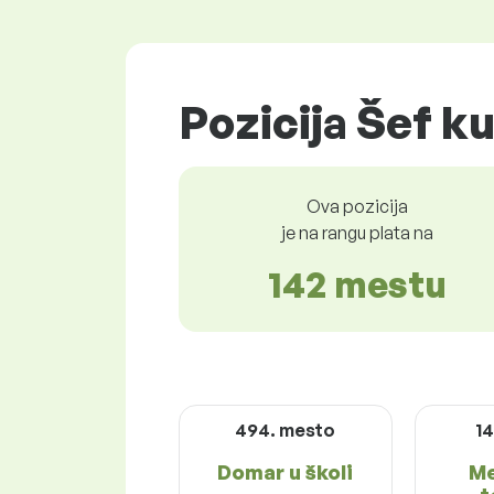
Pozicija Šef ku
Ova pozicija
je na rangu plata na
142 mestu
494. mesto
14
Domar u školi
Me