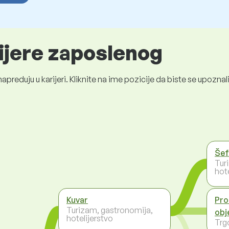
rijere zaposlenog
preduju u karijeri. Kliknite na ime pozicije da biste se upozn
Šef
Tur
hote
Kuvar
Pro
Turizam, gastronomija,
obj
hotelijerstvo
Trg