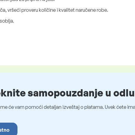
 vršeći proveru količine i kvalitet naručene robe.
soblja.
eknite samopouzdanje u odlu
me će vam pomoći detaljan izveštaj o platama. Uvek ćete imat
latno