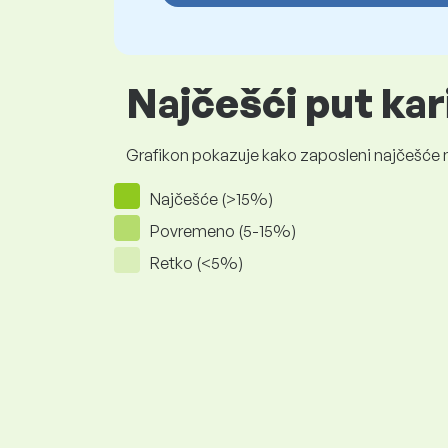
Najčešći put ka
Grafikon pokazuje kako zaposleni najčešće na
Najčešće (>15%)
Povremeno (5-15%)
Retko (<5%)