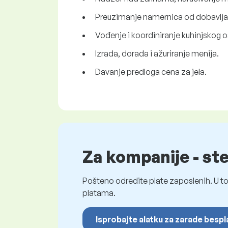
Preuzimanje namernica od dobavljača,
Vođenje i koordiniranje kuhinjskog o
Izrada, dorada i ažuriranje menija.
Davanje predloga cena za jela.
Za kompanije - st
Pošteno odredite plate zaposlenih. U to
platama.
Isprobajte alatku za zarade besp