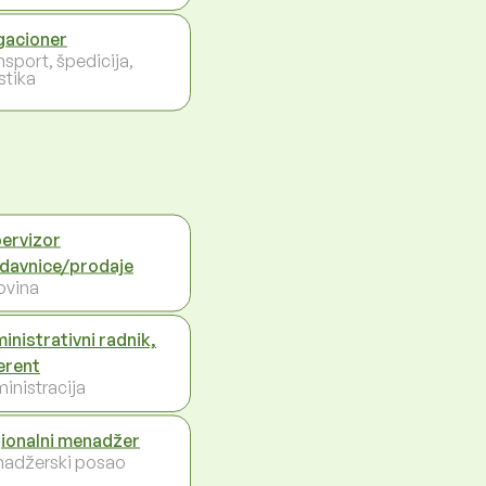
acioner
nsport, špedicija,
stika
ervizor
davnice/prodaje
ovina
inistrativni radnik,
erent
inistracija
ionalni menadžer
adžerski posao