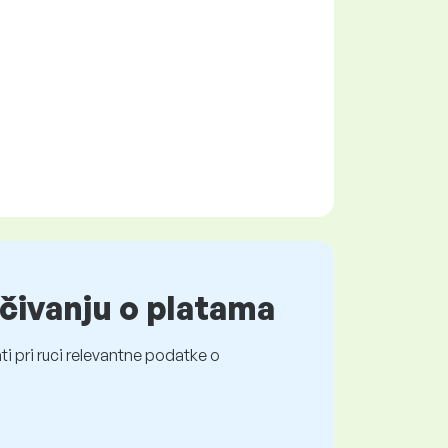
čivanju o platama
i pri ruci relevantne podatke o