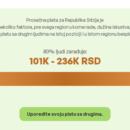
Prosečna plata za Republika Srbija je
ekoliko faktora, pre svega region u kome rade, dužina iskustva,
platu sa drugim ljudima na istoj poziciji i u istom regionu bes
80% ljudi zarađuje:
101K - 236K RSD
Uporedite svoju platu sa drugima.