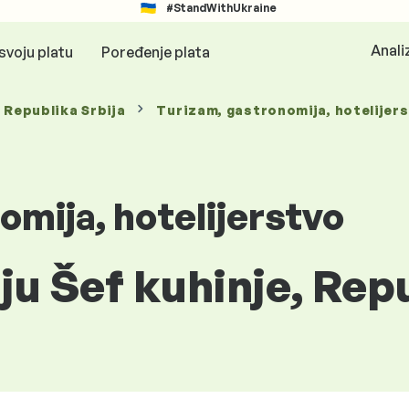
#StandWithUkraine
Anali
svoju platu
Poređenje plata
, Republika Srbija
Turizam, gastronomija, hotelijer
omija, hotelijerstvo
iju Šef kuhinje, Rep