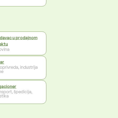
davac u prodajnom
ektu
ovina
ar
oprivreda, industrija
ne
acioner
nsport, špedicija,
stika