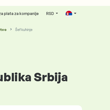
za plata za kompanije
RSD
stvo
Šef kuhinje
ublika Srbija