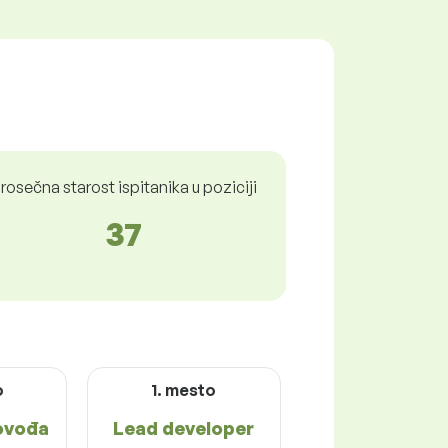
rosečna starost ispitanika u poziciji
37
o
1. mesto
ovođa
Lead developer