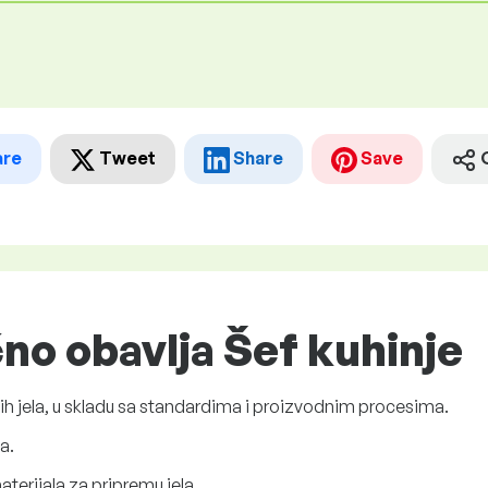
are
Tweet
Share
Save
čno obavlja Šef kuhinje
ih jela, u skladu sa standardima i proizvodnim procesima.
a.
terijala za pripremu jela.