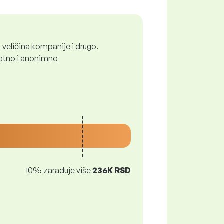
 veličina kompanije i drugo.
platno i anonimno
10% zarađuje više
236K RSD