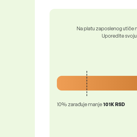
Na platu zaposlenog utiče n
Uporedite svoju 
10% zarađuje manje
101K RSD