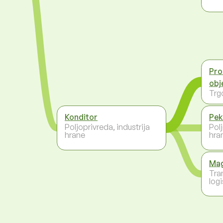
Pro
obj
Trg
Konditor
Pek
Poljoprivreda, industrija
Polj
hrane
hra
Mag
Tra
logi