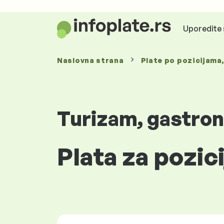
Uporedite 
Naslovna strana
Plate
po pozicijama
Turizam, gastron
Plata za pozic