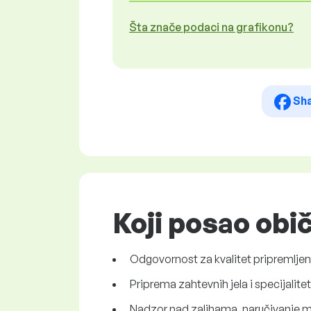
Šta znače podaci na grafikonu?
Sh
Koji posao obi
Odgovornost za kvalitet pripremljen
Priprema zahtevnih jela i specijalitet
Nadzor nad zalihama, naručivanje ma