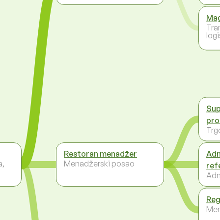
Mag
Tra
logi
Sup
pro
Trg
Restoran menadžer
Adm
a,
Menadžerski posao
ref
Adm
Reg
Men