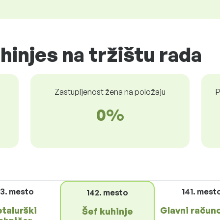
hinjes na tržištu rada
Zastupljenost žena na položaju
P
0%
3. mesto
141. mest
142. mesto
talurški
Glavni račun
Šef kuhinje