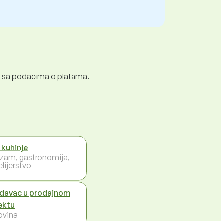
ali sa podacima o platama.
 kuhinje
izam, gastronomija,
lijerstvo
davac u prodajnom
ektu
ovina