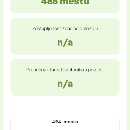
485 mestu
Zastupljenost žena na položaju
n/a
Prosečna starost ispitanika u poziciji
n/a
494. mesto