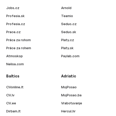
Jobs.cz
Arnold
Profesia.sk
Teamio
Profesia.cz
Seduo.cz
Prace.cz
Seduo.sk
Práca za rohom
Platy.cz
Práce za rohem
Platy.sk
Atmoskop
Paylab.com
Nelisa.com
Baltics
Adriatic
CVonline.lt
MojPosao
CV.lv
MojPosao.ba
CV.ee
Vrabotuvanje
Dirbam.lt
Hercul.hr