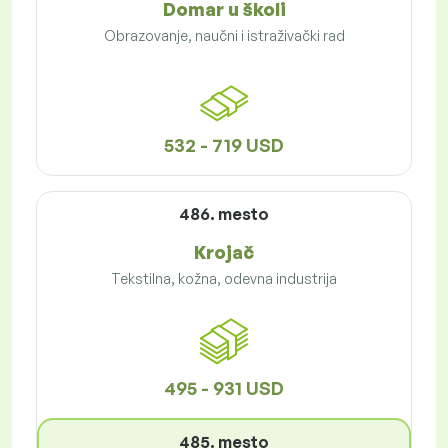
Domar u školi
Obrazovanje, naučni i istraživački rad
532 - 719 USD
486. mesto
Krojač
Tekstilna, kožna, odevna industrija
495 - 931 USD
485. mesto