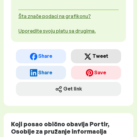
Šta znače podaci na grafikonu?
Uporedite svoju platu sa drugima.
Share
Tweet
Share
Save
Get link
Koji posao obično obavlja Portir,
Osoblje za pružanje informacija