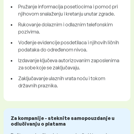
Pružanje informacija posetiocima i pomoć pri
njihovom snalaženju i kretanju unutar zgrade.
Rukovanje dolaznim i odlaznim telefonskim
pozivima.
Vođenje evidencije posdetilaca i njihovih ličnih
podataka do određenom nivoa.
Izdavanje ključeva autorizovanim zaposlenima
za sobe koje se zaključavaju.
Zaključavanje ulaznih vrata noću i tokom
državnih praznika.
Za kompanije - steknite samopouzdanje u
odlučivanju o platama