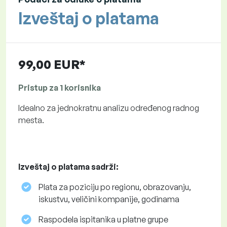
Izveštaj o platama
99,00 EUR*
Pristup za 1 korisnika
Idealno za jednokratnu analizu određenog radnog
mesta.
Izveštaj o platama sadrži:
Plata za poziciju po regionu, obrazovanju,
iskustvu, veličini kompanije, godinama
Raspodela ispitanika u platne grupe