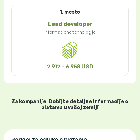
1. mesto
Lead developer
Informacione tehnologije
2 912 - 6 958 USD
Za kompanije: Dobijte detaljne informacije o
platama u vašoj zemlji
Podaci za odluke o platama