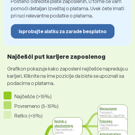
Pošteno odredite plate zaposlenih. U tome će vam
pomoći detaljan izveštaj o platama. Uvek ćete imati
pri ruci relevantne podatke o platama.
Isprobajte alatku za zarade besplatno
Najčešći put karijere zaposlenog
Grafikon pokazuje kako zaposleni najčešće napreduju u
karijeri. Kliknite na ime pozicije da biste se upoznali sa
podacima o platama.
Najčešće (>15%)
Povremeno (5-15%)
Magacioner
Transport,
Retko (<5%)
špedicija, logistika
Radnik u
Policajac
Obezbeđenje i
obezbeđenju
zaštita
Obezbeđenje i
zaštita
Administrativni