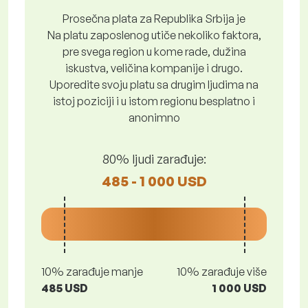
Prosečna plata za Republika Srbija je
Na platu zaposlenog utiče nekoliko faktora,
pre svega region u kome rade, dužina
iskustva, veličina kompanije i drugo.
Uporedite svoju platu sa drugim ljudima na
istoj poziciji i u istom regionu besplatno i
anonimno
80% ljudi zarađuje:
485 - 1 000 USD
10% zarađuje manje
10% zarađuje više
485 USD
1 000 USD