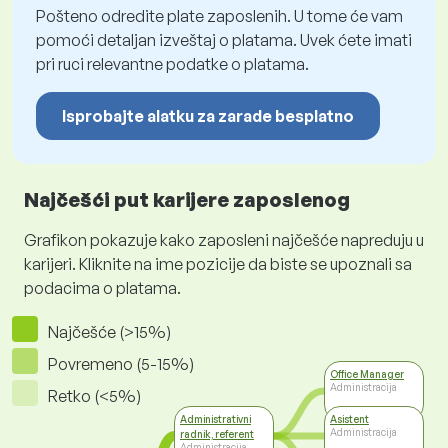
Pošteno odredite plate zaposlenih. U tome će vam
pomoći detaljan izveštaj o platama. Uvek ćete imati
pri ruci relevantne podatke o platama.
Isprobajte alatku za zarade besplatno
Najčešći put karijere zaposlenog
Grafikon pokazuje kako zaposleni najčešće napreduju u
karijeri. Kliknite na ime pozicije da biste se upoznali sa
podacima o platama.
Najčešće (>15%)
Povremeno (5-15%)
Office Manager
Administracija
Retko (<5%)
Administrativni
Asistent
Administracija
radnik, referent
Administracija