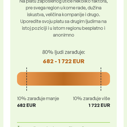
Na platu zaposlenog utiče nekoliko faktora,
pre svega region u kome rade, dužina
iskustva, veličina kompanije i drugo.
Uporedite svoju platu sa drugim ljudima na
istoj poziciji i u istom regionu besplatno i
anonimno
80% ljudi zarađuje:
682 - 1 722 EUR
10% zarađuje manje
10% zarađuje više
682 EUR
1 722 EUR