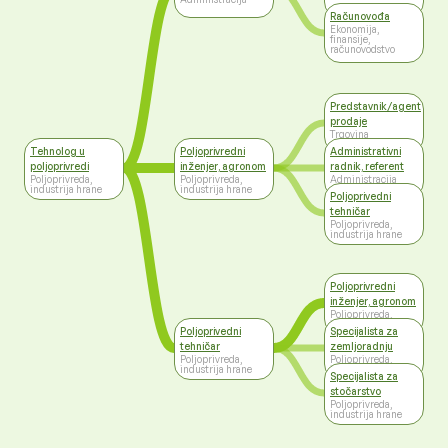
Računovođa
Ekonomija,
finansije,
računovodstvo
Predstavnik/agent
prodaje
Trgovina
Tehnolog u
Poljoprivredni
Administrativni
poljoprivredi
inženjer, agronom
radnik, referent
Poljoprivreda,
Poljoprivreda,
Administracija
industrija hrane
industrija hrane
Poljoprivedni
tehničar
Poljoprivreda,
industrija hrane
Poljoprivredni
inženjer, agronom
Poljoprivreda,
industrija hrane
Poljoprivedni
Specijalista za
tehničar
zemljoradnju
Poljoprivreda,
Poljoprivreda,
industrija hrane
industrija hrane
Specijalista za
stočarstvo
Poljoprivreda,
industrija hrane