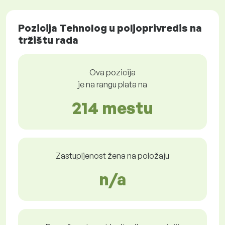
Pozicija Tehnolog u poljoprivredis na
tržištu rada
Ova pozicija
je na rangu plata na
214 mestu
Zastupljenost žena na položaju
n/a