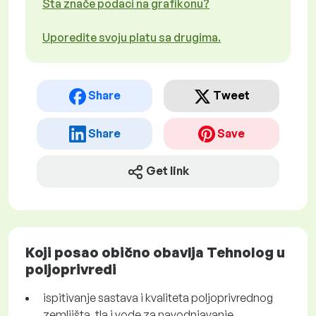
Šta znače podaci na grafikonu?
Uporedite svoju platu sa drugima.
Share
Tweet
Share
Save
Get link
Koji posao obično obavlja Tehnolog u
poljoprivredi
ispitivanje sastava i kvaliteta poljoprivrednog
zemljišta, tla i vode za navodnjavanje.