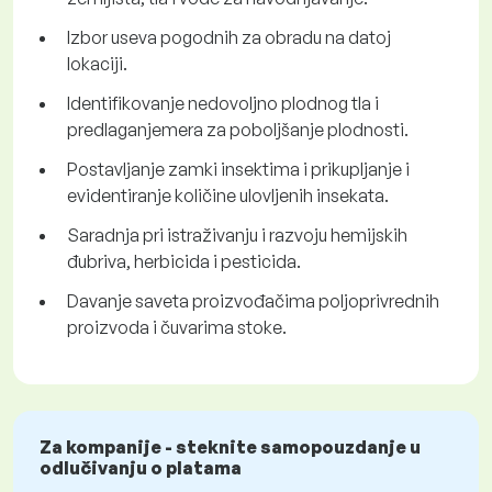
Izbor useva pogodnih za obradu na datoj
lokaciji.
Identifikovanje nedovoljno plodnog tla i
predlaganjemera za poboljšanje plodnosti.
Postavljanje zamki insektima i prikupljanje i
evidentiranje količine ulovljenih insekata.
Saradnja pri istraživanju i razvoju hemijskih
đubriva, herbicida i pesticida.
Davanje saveta proizvođačima poljoprivrednih
proizvoda i čuvarima stoke.
Za kompanije - steknite samopouzdanje u
odlučivanju o platama