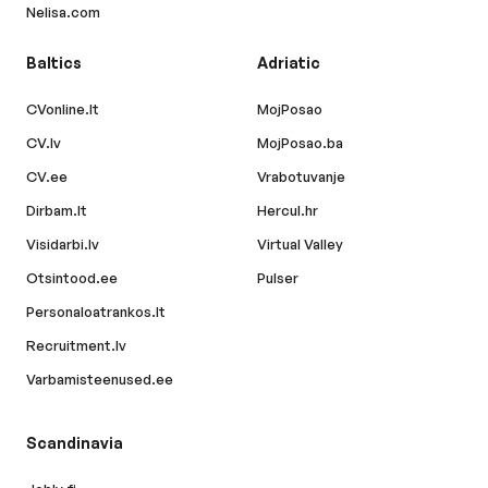
Nelisa.com
Baltics
Adriatic
CVonline.lt
MojPosao
CV.lv
MojPosao.ba
CV.ee
Vrabotuvanje
Dirbam.lt
Hercul.hr
Visidarbi.lv
Virtual Valley
Otsintood.ee
Pulser
Personaloatrankos.lt
Recruitment.lv
Varbamisteenused.ee
Scandinavia