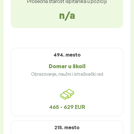
Prosečna starost ispitanika u poziciji
n/a
494. mesto
Domar u školi
Obrazovanje, naučni i istraživački rad
465 - 629 EUR
215. mesto