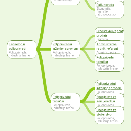
Računovođa
Ekonomija,
finansije,
računovodstvo
Predstavnik/agent
prodaje
Trgovina
Tehnolog u
Poljoprivredni
Administrativni
poljoprivredi
inženjer, agronom
radnik, referent
Poljoprivreda,
Poljoprivreda,
Administracija
industrija hrane
industrija hrane
Poljoprivedni
tehničar
Poljoprivreda,
industrija hrane
Poljoprivredni
inženjer, agronom
Poljoprivreda,
industrija hrane
Poljoprivedni
Specijalista za
tehničar
zemljoradnju
Poljoprivreda,
Poljoprivreda,
industrija hrane
industrija hrane
Specijalista za
stočarstvo
Poljoprivreda,
industrija hrane