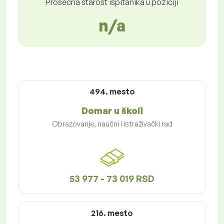
Prosečna starost ispitanika u poziciji
n/a
494. mesto
Domar u školi
Obrazovanje, naučni i istraživački rad
53 977 - 73 019 RSD
216. mesto