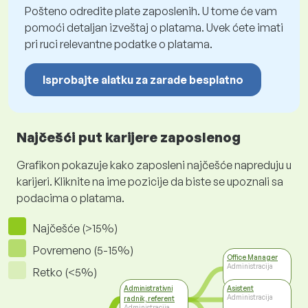
Pošteno odredite plate zaposlenih. U tome će vam
pomoći detaljan izveštaj o platama. Uvek ćete imati
pri ruci relevantne podatke o platama.
Isprobajte alatku za zarade besplatno
Najčešći put karijere zaposlenog
Grafikon pokazuje kako zaposleni najčešće napreduju u
karijeri. Kliknite na ime pozicije da biste se upoznali sa
podacima o platama.
Najčešće (>15%)
Povremeno (5-15%)
Office Manager
Administracija
Retko (<5%)
Administrativni
Asistent
Administracija
radnik, referent
Administracija