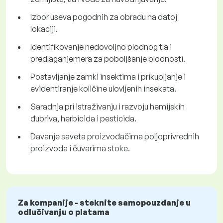
Izbor useva pogodnih za obradu na datoj
lokaciji.
Identifikovanje nedovoljno plodnog tla i
predlaganjemera za poboljšanje plodnosti.
Postavljanje zamki insektima i prikupljanje i
evidentiranje količine ulovljenih insekata.
Saradnja pri istraživanju i razvoju hemijskih
đubriva, herbicida i pesticida.
Davanje saveta proizvođačima poljoprivrednih
proizvoda i čuvarima stoke.
Za kompanije - steknite samopouzdanje u
odlučivanju o platama