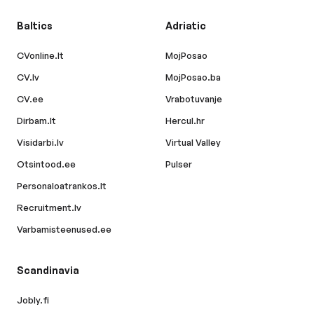
Baltics
Adriatic
CVonline.lt
MojPosao
CV.lv
MojPosao.ba
CV.ee
Vrabotuvanje
Dirbam.lt
Hercul.hr
Visidarbi.lv
Virtual Valley
Otsintood.ee
Pulser
Personaloatrankos.lt
Recruitment.lv
Varbamisteenused.ee
Scandinavia
Jobly.fi