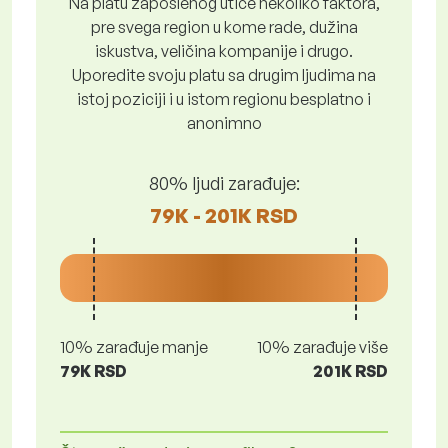
Na platu zaposlenog utiče nekoliko faktora,
pre svega region u kome rade, dužina
iskustva, veličina kompanije i drugo.
Uporedite svoju platu sa drugim ljudima na
istoj poziciji i u istom regionu besplatno i
anonimno
80% ljudi zarađuje:
79K - 201K RSD
10% zarađuje manje
10% zarađuje više
79K RSD
201K RSD