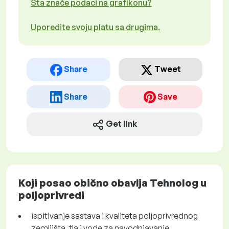
Šta znače podaci na grafikonu?
Uporedite svoju platu sa drugima.
Share
Tweet
Share
Save
Get link
Koji posao obično obavlja Tehnolog u
poljoprivredi
ispitivanje sastava i kvaliteta poljoprivrednog
zemljišta, tla i vode za navodnjavanje.