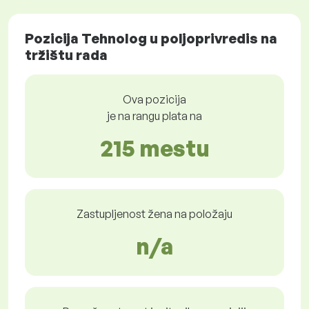
Pozicija Tehnolog u poljoprivredis na
tržištu rada
Ova pozicija
je na rangu plata na
215 mestu
Zastupljenost žena na položaju
n/a