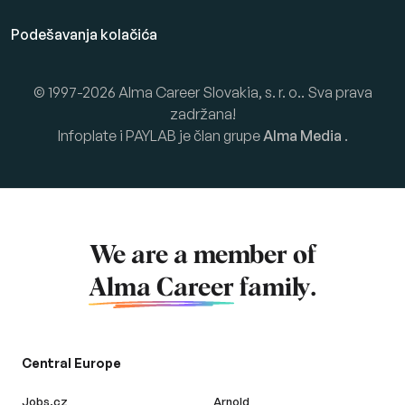
Podešavanja kolačića
© 1997-2026 Alma Career Slovakia, s. r. o.. Sva prava
zadržana!
Infoplate i PAYLAB je član grupe
Alma Media
.
We are a member of
Alma Career
family.
Central Europe
Jobs.cz
Arnold