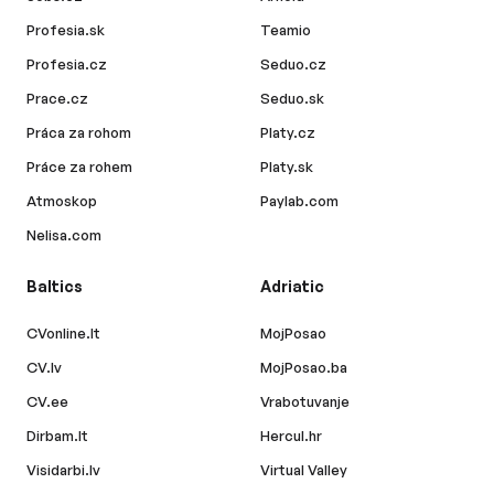
Profesia.sk
Teamio
Profesia.cz
Seduo.cz
Prace.cz
Seduo.sk
Práca za rohom
Platy.cz
Práce za rohem
Platy.sk
Atmoskop
Paylab.com
Nelisa.com
Baltics
Adriatic
CVonline.lt
MojPosao
CV.lv
MojPosao.ba
CV.ee
Vrabotuvanje
Dirbam.lt
Hercul.hr
Visidarbi.lv
Virtual Valley