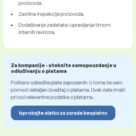
proizvoda.
Završna inspekcija proizvoda.
Dodeljivanje zadataka i upravljanje timom
internih revizora.
Za kompanije - steknite samopouzdanje u
odlučivanju o platama
Pošteno odredite plate zaposlenih. U tome će vam
pomoći detaljan izveštaj o platama. Uvek ćete imati
pri ruci relevantne podatke o platama.
Isprobajte alatku za zarade besplatno