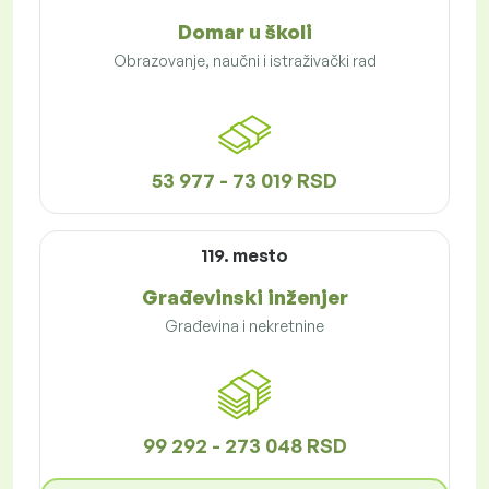
Domar u školi
Obrazovanje, naučni i istraživački rad
53 977 - 73 019 RSD
119. mesto
Građevinski inženjer
Građevina i nekretnine
99 292 - 273 048 RSD