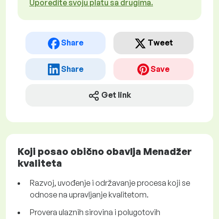
Uporedite svoju platu sa drugima.
Share
Tweet
Share
Save
Get link
Koji posao obično obavlja Menadžer
kvaliteta
Razvoj, uvođenje i održavanje procesa koji se
odnose na upravljanje kvalitetom.
Provera ulaznih sirovina i polugotovih