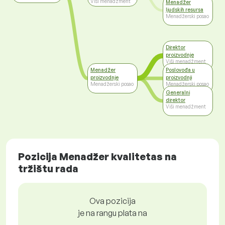
Viši menadžment
Menadžer
ljudskih resursa
Menadžerski posao
Direktor
proizvodnje
Viši menadžment
Menadžer
Poslovođa u
proizvodnje
proizvodnji
Menadžerski posao
Menadžerski posao
Generalni
direktor
Viši menadžment
Pozicija Menadžer kvalitetas na
tržištu rada
Ova pozicija
je na rangu plata na