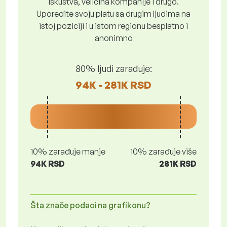
iskustva, veličina kompanije i drugo.
Uporedite svoju platu sa drugim ljudima na
istoj poziciji i u istom regionu besplatno i
anonimno
80% ljudi zarađuje:
94K - 281K RSD
10% zarađuje manje
10% zarađuje više
94K RSD
281K RSD
Šta znače podaci na grafikonu?