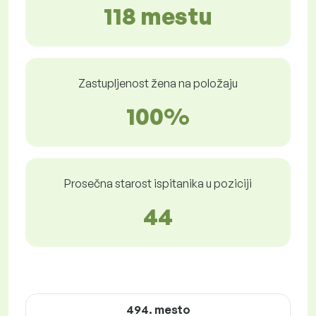
118 mestu
Zastupljenost žena na položaju
100%
Prosečna starost ispitanika u poziciji
44
494. mesto