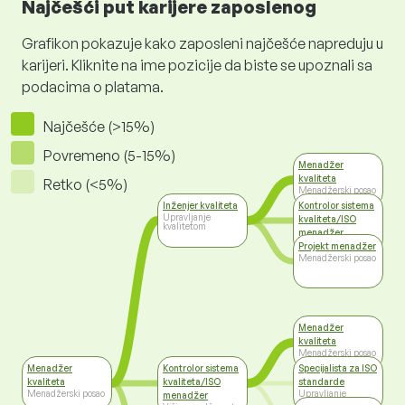
Najčešći put karijere zaposlenog
Grafikon pokazuje kako zaposleni najčešće napreduju u
karijeri. Kliknite na ime pozicije da biste se upoznali sa
podacima o platama.
Najčešće (>15%)
Povremeno (5-15%)
Menadžer
kvaliteta
Retko (<5%)
Menadžerski posao
Inženjer kvaliteta
Kontrolor sistema
Upravljanje
kvaliteta/ISO
kvalitetom
menadžer
Viši menadžment
Projekt menadžer
Menadžerski posao
Menadžer
kvaliteta
Menadžerski posao
Menadžer
Kontrolor sistema
Specijalista za ISO
kvaliteta
kvaliteta/ISO
standarde
Menadžerski posao
Upravljanje
menadžer
kvalitetom