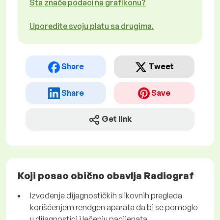
Šta znače podaci na grafikonu?
Uporedite svoju platu sa drugima.
Share
Tweet
Share
Save
Get link
Koji posao obično obavlja Radiograf
Izvođenje dijagnostičkih slikovnih pregleda
korišćenjem rendgen aparata da bi se pomoglo
u dijagnostici i lečenju pacijenata.