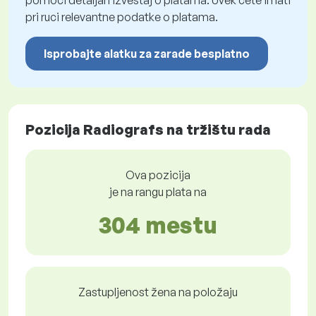
pomoći detaljan izveštaj o platama. Uvek ćete imati
pri ruci relevantne podatke o platama.
Isprobajte alatku za zarade besplatno
Pozicija Radiografs na tržištu rada
Ova pozicija
je na rangu plata na
304 mestu
Zastupljenost žena na položaju