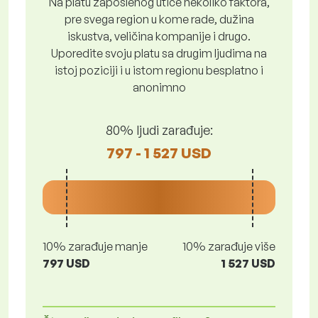
Na platu zaposlenog utiče nekoliko faktora,
pre svega region u kome rade, dužina
iskustva, veličina kompanije i drugo.
Uporedite svoju platu sa drugim ljudima na
istoj poziciji i u istom regionu besplatno i
anonimno
80% ljudi zarađuje:
797 - 1 527 USD
10% zarađuje manje
10% zarađuje više
797 USD
1 527 USD