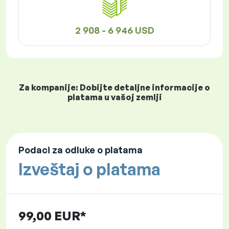
2 908 - 6 946 USD
Za kompanije: Dobijte detaljne informacije o
platama u vašoj zemlji
Podaci za odluke o platama
Izveštaj o platama
99,00 EUR*