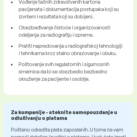
Vođenje tačnih zdravstvenih kartona
pacijenata i dokumentacija postupaka koji su
izvršeni i rezultata koji su dobijeni.
Obezbeđivanje čistoće i organizovanosti
odeljenja za radiografiju i opreme.
Pratiti napredovanja u radiografskoj tehnologiji
i tehnikama kroz stalno obrazovanje i obuku.
Poštovanje svih regulatornih i sigurnosnih
smernica da bi se obezbedio bezbedno
okruženje za pacijente i osoblje.
Za kompanije - steknite samopouzdanje u
odlučivanju o platama
Pošteno odredite plate zaposlenih. U tome će vam