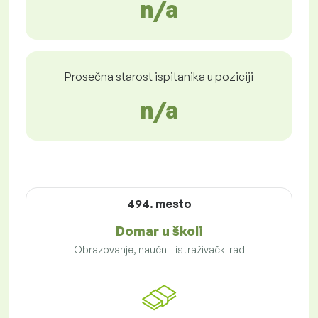
n/a
Prosečna starost ispitanika u poziciji
n/a
494. mesto
Domar u školi
Obrazovanje, naučni i istraživački rad