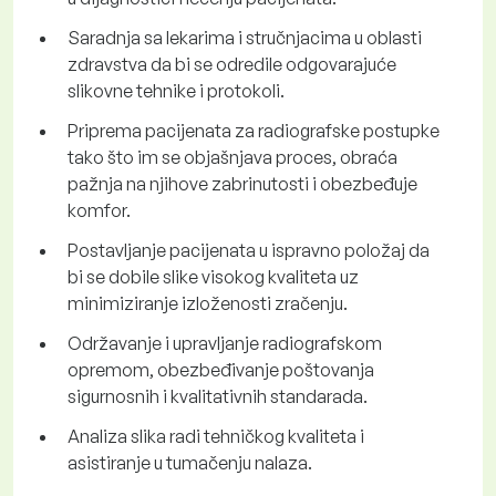
Saradnja sa lekarima i stručnjacima u oblasti
zdravstva da bi se odredile odgovarajuće
slikovne tehnike i protokoli.
Priprema pacijenata za radiografske postupke
tako što im se objašnjava proces, obraća
pažnja na njihove zabrinutosti i obezbeđuje
komfor.
Postavljanje pacijenata u ispravno položaj da
bi se dobile slike visokog kvaliteta uz
minimiziranje izloženosti zračenju.
Održavanje i upravljanje radiografskom
opremom, obezbeđivanje poštovanja
sigurnosnih i kvalitativnih standarada.
Analiza slika radi tehničkog kvaliteta i
asistiranje u tumačenju nalaza.