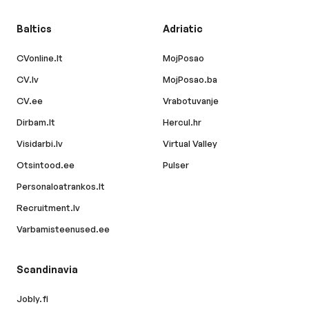
Baltics
Adriatic
CVonline.lt
MojPosao
CV.lv
MojPosao.ba
CV.ee
Vrabotuvanje
Dirbam.lt
Hercul.hr
Visidarbi.lv
Virtual Valley
Otsintood.ee
Pulser
Personaloatrankos.lt
Recruitment.lv
Varbamisteenused.ee
Scandinavia
Jobly.fi