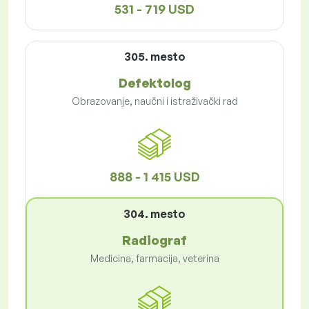
531 - 719 USD
305. mesto
Defektolog
Obrazovanje, naučni i istraživački rad
888 - 1 415 USD
304. mesto
Radiograf
Medicina, farmacija, veterina