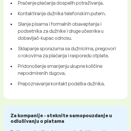
Praćenje plaćanja dospelih potraživanja.
Kontaktiranje dužnika telefonskim putem.
Slanje pisama i formalnih obaveptenja i
podsetnika za dužnike i druge učesnike u
dobavljač-kupac odnosu.
Sklapanje sporazuma sa dužnicima, pregovori
o rokovima za plaćanja i rasporedu otplate.
Pridonošenje smanjenju ukupne količine
nepodmirenih dugova.
Prepoznavanje kontakt podatka dužnika.
Za kompanije - steknite samopouzdanje u
odlučivanju o platama