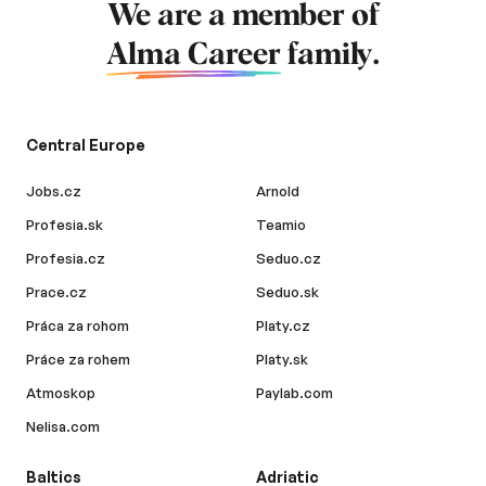
We are a member of
Alma Career
family.
Central Europe
Jobs.cz
Arnold
Profesia.sk
Teamio
Profesia.cz
Seduo.cz
Prace.cz
Seduo.sk
Práca za rohom
Platy.cz
Práce za rohem
Platy.sk
Atmoskop
Paylab.com
Nelisa.com
Baltics
Adriatic