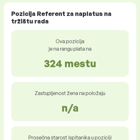
Pozicija Referent za naplatus na
tržištu rada
Ova pozicija
je na rangu plata na
324 mestu
Zastupljenost žena na položaju
n/a
Prosečna starost ispitanika u poziciji