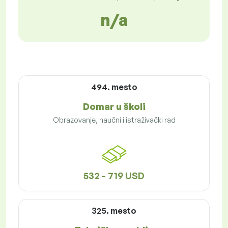
n/a
494. mesto
Domar u školi
Obrazovanje, naučni i istraživački rad
532 - 719 USD
325. mesto