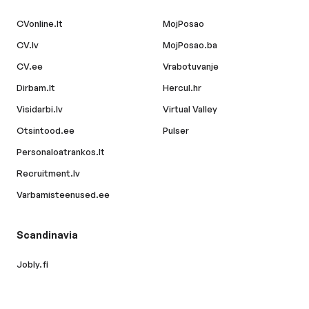
CVonline.lt
MojPosao
CV.lv
MojPosao.ba
CV.ee
Vrabotuvanje
Dirbam.lt
Hercul.hr
Visidarbi.lv
Virtual Valley
Otsintood.ee
Pulser
Personaloatrankos.lt
Recruitment.lv
Varbamisteenused.ee
Scandinavia
Jobly.fi