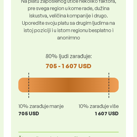
Na platu zaposlenog utiče nekoliko faktora,
pre svega region u kome rade, dužina
iskustva, veličina kompanije i drugo.
Uporedite svoju platu sa drugim ljudima na
istoj poziciji i u istom regionu besplatno i
anonimno
80% ljudi zarađuje:
705 - 1 607 USD
10% zarađuje manje
10% zarađuje više
705 USD
1 607 USD