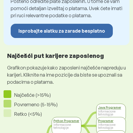
Pošteno odredite plate zaposlenih. U tome će vam
pomoći detaljan izveštaj o platama. Uvek ćete imati
pri ruci relevantne podatke o platama.
Isprobajte alatku za zarade besplatno
Najčešći put karijere zaposlenog
Grafikon pokazuje kako zaposleni najčešće napreduju u
karijeri. Kliknite na ime pozicije da biste se upoznali sa
podacima o platama.
Najčešće (>15%)
Povremeno (5-15%)
Java Programer
Informacione
Retko (<5%)
tehnologije
Python Programer
Programer
Informacione
Informacione
tehnologije
tehnologije