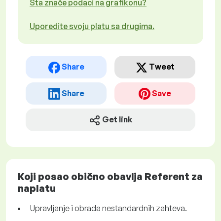
Šta znače podaci na grafikonu?
Uporedite svoju platu sa drugima.
Share
Tweet
Share
Save
Get link
Koji posao obično obavlja Referent za
naplatu
Upravljanje i obrada nestandardnih zahteva.