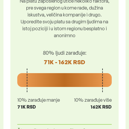
Na platu zaposlenog utiče nekoliko faktora,
pre svega region u kome rade, dužina
iskustva, veličina kompanije i drugo.
Uporedite svoju platu sa drugim ljudima na
istoj poziciji i u istom regionu besplatno i
anonimno
80% ljudi zarađuje:
71K - 162K RSD
10% zarađuje manje
10% zarađuje više
71K RSD
162K RSD