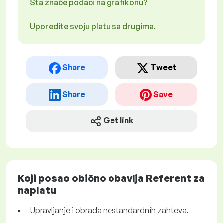
Šta znače podaci na grafikonu?
Uporedite svoju platu sa drugima.
Share
Tweet
Share
Save
Get link
Koji posao obično obavlja Referent za
naplatu
Upravljanje i obrada nestandardnih zahteva.