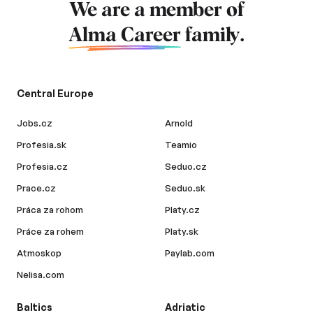
We are a member of
Alma Career
family.
Central Europe
Jobs.cz
Arnold
Profesia.sk
Teamio
Profesia.cz
Seduo.cz
Prace.cz
Seduo.sk
Práca za rohom
Platy.cz
Práce za rohem
Platy.sk
Atmoskop
Paylab.com
Nelisa.com
Baltics
Adriatic