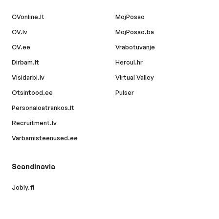
CVonline.lt
MojPosao
CV.lv
MojPosao.ba
CV.ee
Vrabotuvanje
Dirbam.lt
Hercul.hr
Visidarbi.lv
Virtual Valley
Otsintood.ee
Pulser
Personaloatrankos.lt
Recruitment.lv
Varbamisteenused.ee
Scandinavia
Jobly.fi