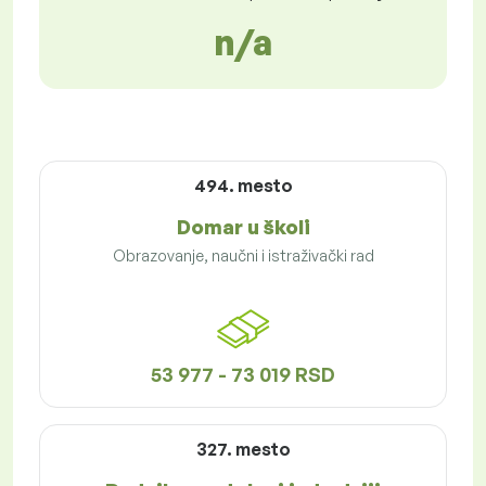
n/a
494. mesto
Domar u školi
Obrazovanje, naučni i istraživački rad
53 977 - 73 019 RSD
327. mesto