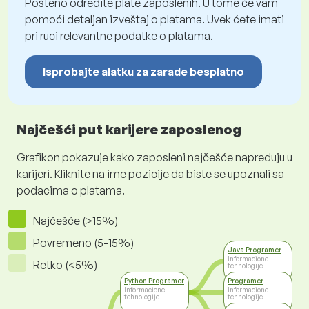
Pošteno odredite plate zaposlenih. U tome će vam
pomoći detaljan izveštaj o platama. Uvek ćete imati
pri ruci relevantne podatke o platama.
Isprobajte alatku za zarade besplatno
Najčešći put karijere zaposlenog
Grafikon pokazuje kako zaposleni najčešće napreduju u
karijeri. Kliknite na ime pozicije da biste se upoznali sa
podacima o platama.
Najčešće (>15%)
Povremeno (5-15%)
Java Programer
Informacione
Retko (<5%)
tehnologije
Python Programer
Programer
Informacione
Informacione
tehnologije
tehnologije