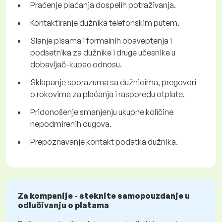
Praćenje plaćanja dospelih potraživanja.
Kontaktiranje dužnika telefonskim putem.
Slanje pisama i formalnih obaveptenja i
podsetnika za dužnike i druge učesnike u
dobavljač-kupac odnosu.
Sklapanje sporazuma sa dužnicima, pregovori
o rokovima za plaćanja i rasporedu otplate.
Pridonošenje smanjenju ukupne količine
nepodmirenih dugova.
Prepoznavanje kontakt podatka dužnika.
Za kompanije - steknite samopouzdanje u
odlučivanju o platama