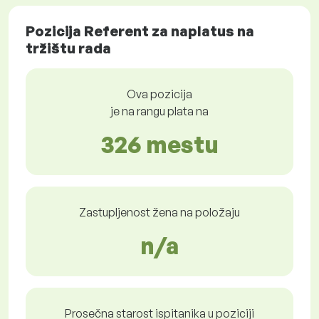
Pozicija Referent za naplatus na
tržištu rada
Ova pozicija
je na rangu plata na
326 mestu
Zastupljenost žena na položaju
n/a
Prosečna starost ispitanika u poziciji