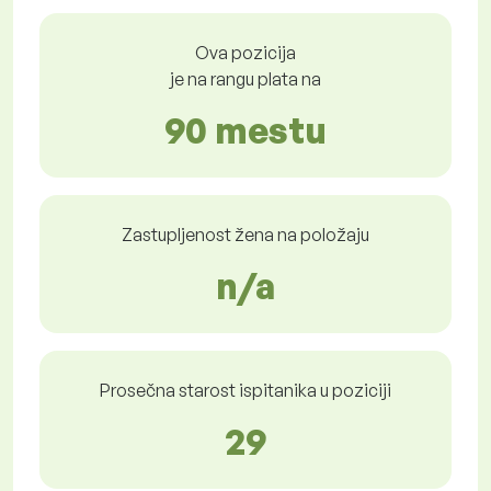
Ova pozicija
je na rangu plata na
90 mestu
Zastupljenost žena na položaju
n/a
Prosečna starost ispitanika u poziciji
29