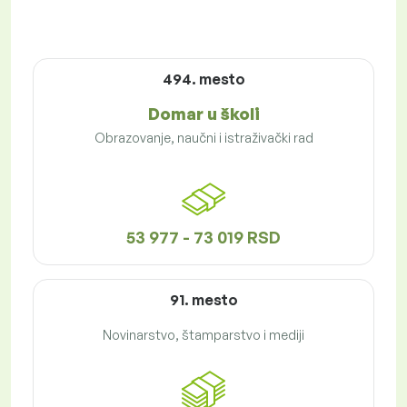
494. mesto
Domar u školi
Obrazovanje, naučni i istraživački rad
53 977 - 73 019 RSD
91. mesto
Novinarstvo, štamparstvo i mediji