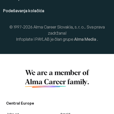
Podešavanja kolačića
© 1997-2026 Alma Career Slovakia, s. r. o.. Sva prava
zadržana!
Infoplate i PAYLAB je član grupe
Alma Media
.
We are a member of
Alma Career
family.
Central Europe