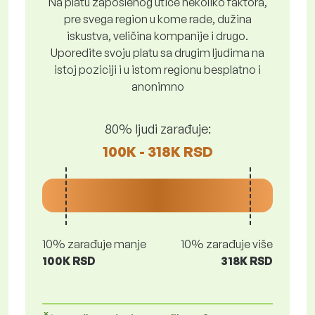
Na platu zaposlenog utiče nekoliko faktora,
pre svega region u kome rade, dužina
iskustva, veličina kompanije i drugo.
Uporedite svoju platu sa drugim ljudima na
istoj poziciji i u istom regionu besplatno i
anonimno
80% ljudi zarađuje:
100K - 318K RSD
10% zarađuje manje
10% zarađuje više
100K RSD
318K RSD