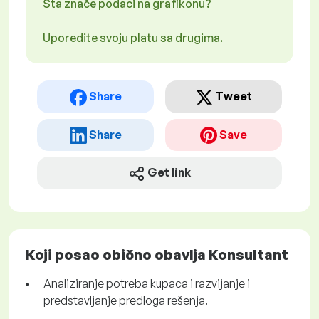
Šta znače podaci na grafikonu?
Uporedite svoju platu sa drugima.
Share
Tweet
Share
Save
Get link
Koji posao obično obavlja Konsultant
Analiziranje potreba kupaca i razvijanje i
predstavljanje predloga rešenja.