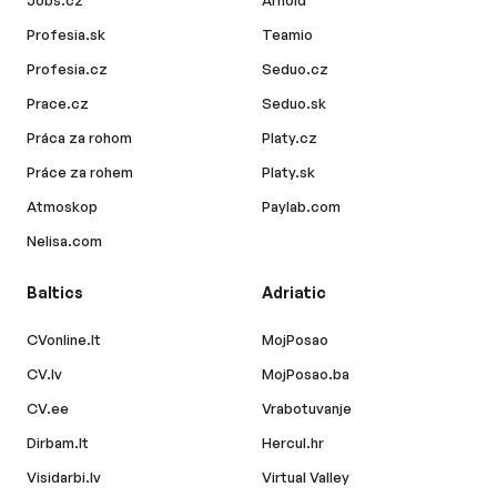
Jobs.cz
Arnold
Profesia.sk
Teamio
Profesia.cz
Seduo.cz
Prace.cz
Seduo.sk
Práca za rohom
Platy.cz
Práce za rohem
Platy.sk
Atmoskop
Paylab.com
Nelisa.com
Baltics
Adriatic
CVonline.lt
MojPosao
CV.lv
MojPosao.ba
CV.ee
Vrabotuvanje
Dirbam.lt
Hercul.hr
Visidarbi.lv
Virtual Valley