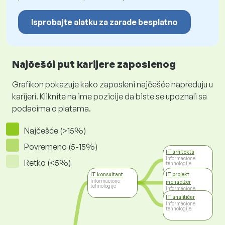
Isprobajte alatku za zarade besplatno
Najčešći put karijere zaposlenog
Grafikon pokazuje kako zaposleni najčešće napreduju u
karijeri. Kliknite na ime pozicije da biste se upoznali sa
podacima o platama.
Najčešće (>15%)
Povremeno (5-15%)
IT arhitekta
Informacione
Retko (<5%)
tehnologije
IT konsultant
IT projekt
Informacione
menadžer
tehnologije
Informacione
tehnologije
IT analitičar
Informacione
tehnologije