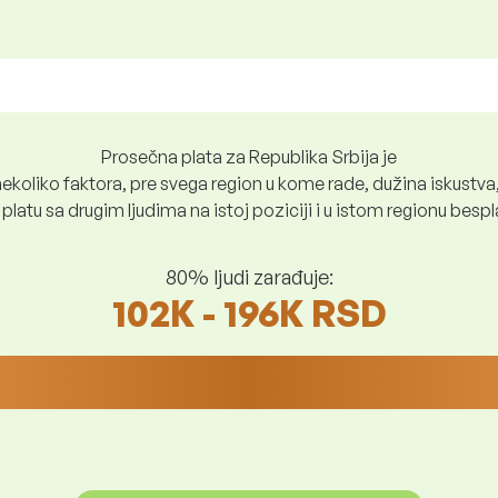
Prosečna plata za Republika Srbija je
ekoliko faktora, pre svega region u kome rade, dužina iskustva,
platu sa drugim ljudima na istoj poziciji i u istom regionu bes
80% ljudi zarađuje:
102K - 196K RSD