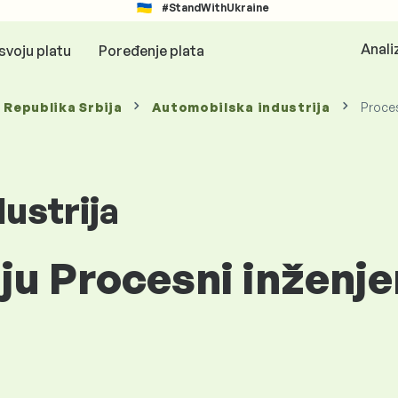
#StandWithUkraine
Anali
svoju platu
Poređenje plata
, Republika Srbija
Automobilska industrija
Proces
ustrija
iju Procesni inženje