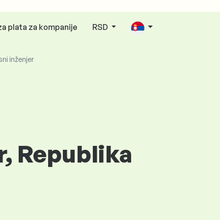
za plata za kompanije
RSD
ni inženjer
r, Republika