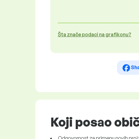
Šta znače podaci na grafikonu?
Sh
Koji posao obi
Odgovornost za primenu novih proi