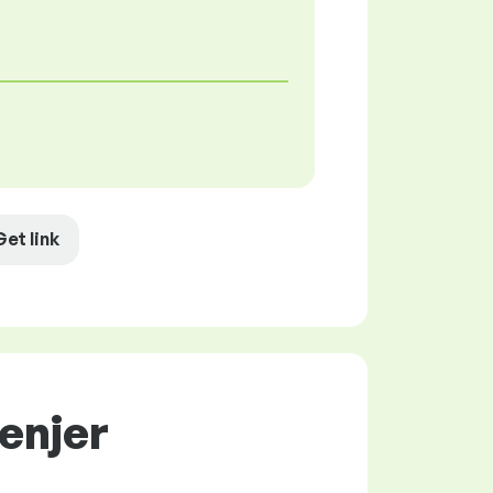
Get link
ženjer