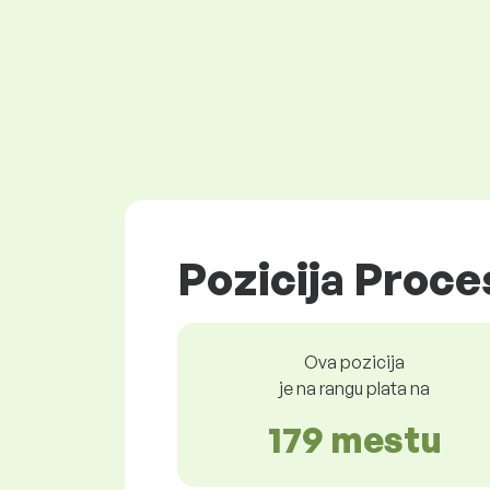
Pozicija Proces
Ova pozicija
je na rangu plata na
179 mestu