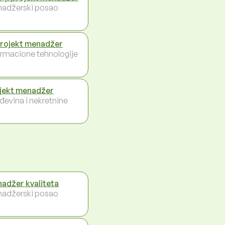
adžerski posao
projekt menadžer
ormacione tehnologije
jekt menadžer
đevina i nekretnine
adžer kvaliteta
adžerski posao