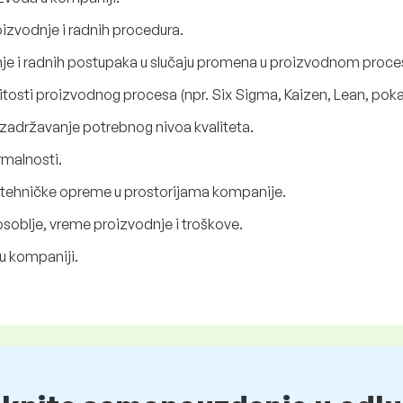
izvodnje i radnih procedura.
je i radnih postupaka u slučaju promena u proizvodnom proce
osti proizvodnog procesa (npr. Six Sigma, Kaizen, Lean, poka-y
zadržavanje potrebnog nivoa kvaliteta.
rmalnosti.
u tehničke opreme u prostorijama kompanije.
soblje, vreme proizvodnje i troškove.
u kompaniji.