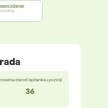
cesni inženjer
izvodnja
 rada
rosečna starost ispitanika u poziciji
36