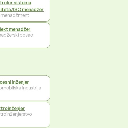
trolor sistema
liteta/ISO menadžer
i menadžment
jekt menadžer
adžerski posao
cesni inženjer
omobilska industrija
ktroinženjer
ktroinženjerstvo