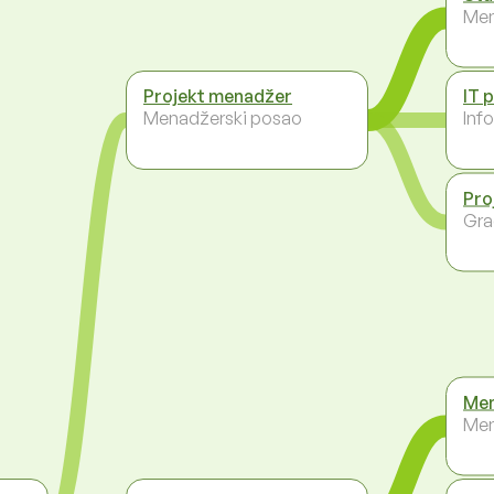
Men
Projekt menadžer
IT 
Menadžerski posao
Inf
Pro
Gra
Men
Men