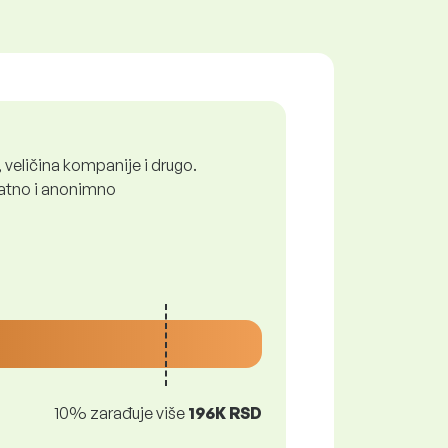
 veličina kompanije i drugo.
platno i anonimno
10% zarađuje više
196K RSD