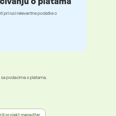
čivanju o platama
i pri ruci relevantne podatke o
ali sa podacima o platama.
riji projekt menadžer