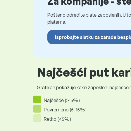
Za kompanije - st
Pošteno odredite plate zaposlenih. U to
platama.
Isprobajte alatku za zarade besp
Najčešći put ka
Grafikon pokazuje kako zaposleni najčešće na
Najčešće (>15%)
Povremeno (5-15%)
Retko (<5%)