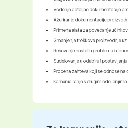
Vođenje detaljne dokumentacije pro
Ažuriranje dokumentacije proizvodn
Primena alata za povećanje učinkovit
Smanjenje troškova proizvodnje uz 
Rešavanje nastalih problema i abno
Sudelovanje u odabiru i postavljanj
Procena zahteva koji se odnose na o
Komuniciranje s drugim odeljenjima 