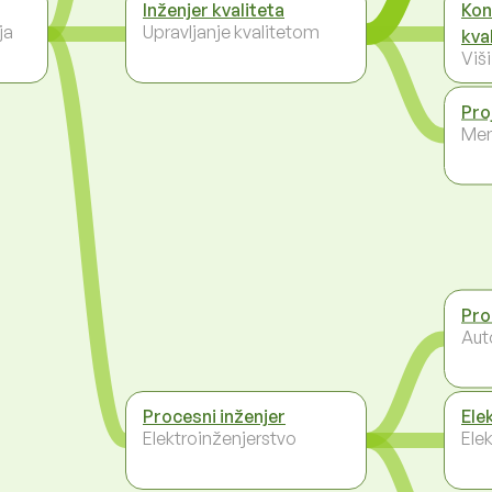
Inženjer kvaliteta
Kon
ja
Upravljanje kvalitetom
kva
Viš
Pro
Men
Pro
Aut
Procesni inženjer
Ele
Elektroinženjerstvo
Ele