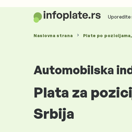
Uporedite 
Naslovna strana
Plate
po pozicijama
Automobilska ind
Plata za pozic
Srbija