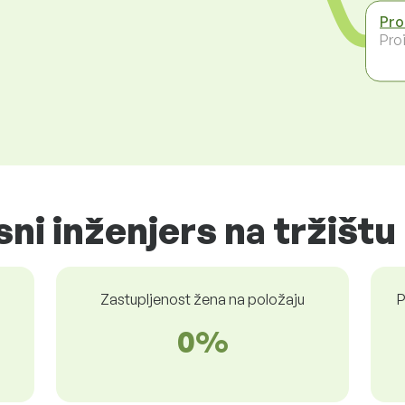
Pro
Pro
ni inženjers na tržištu
Zastupljenost žena na položaju
P
0%