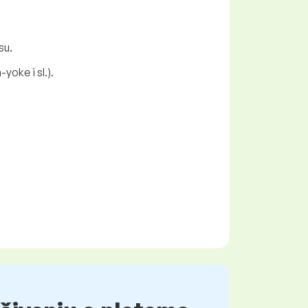
su.
oke i sl.).