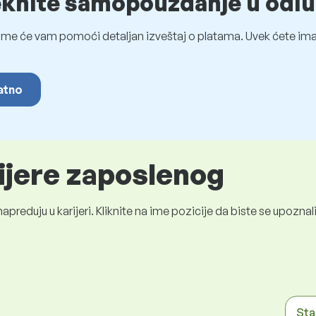
eknite samopouzdanje u odlu
me će vam pomoći detaljan izveštaj o platama. Uvek ćete imat
latno
rijere zaposlenog
preduju u karijeri. Kliknite na ime pozicije da biste se upozn
Sta