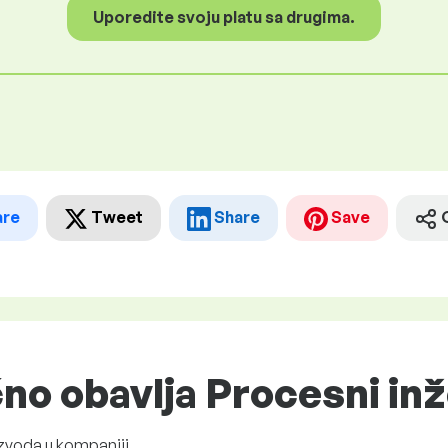
Uporedite svoju platu sa drugima.
are
Tweet
Share
Save
čno obavlja Procesni in
zvoda u kompaniji.