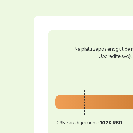
Na platu zaposlenog utiče n
Uporedite svoju 
10% zarađuje manje
102K RSD