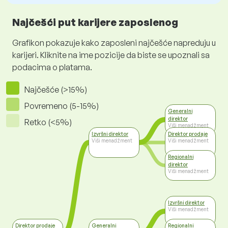
Najčešći put karijere zaposlenog
Grafikon pokazuje kako zaposleni najčešće napreduju u
karijeri. Kliknite na ime pozicije da biste se upoznali sa
podacima o platama.
Najčešće (>15%)
Povremeno (5-15%)
Generalni
direktor
Retko (<5%)
Viši menadžment
Izvršni direktor
Direktor prodaje
Viši menadžment
Viši menadžment
Regionalni
direktor
Viši menadžment
Izvršni direktor
Viši menadžment
Direktor prodaje
Generalni
Regionalni