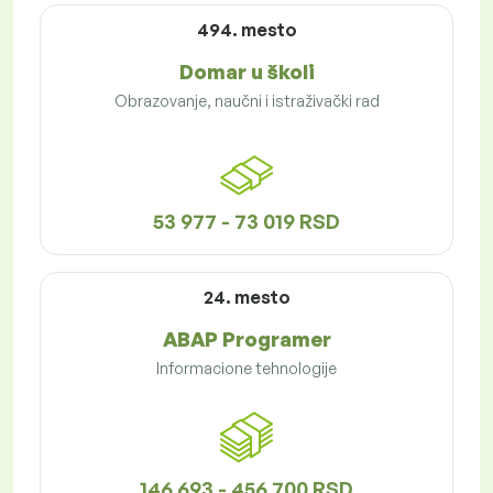
494. mesto
Domar u školi
Obrazovanje, naučni i istraživački rad
53 977 - 73 019 RSD
24. mesto
ABAP Programer
Informacione tehnologije
146 693 - 456 700 RSD