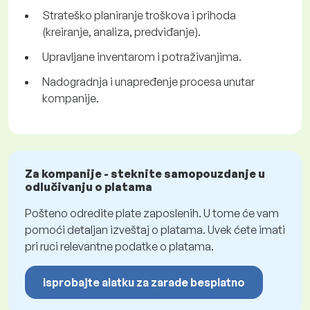
Strateško planiranje troškova i prihoda
(kreiranje, analiza, predviđanje).
Upravljane inventarom i potraživanjima.
Nadogradnja i unapređenje procesa unutar
kompanije.
Za kompanije - steknite samopouzdanje u
odlučivanju o platama
Pošteno odredite plate zaposlenih. U tome će vam
pomoći detaljan izveštaj o platama. Uvek ćete imati
pri ruci relevantne podatke o platama.
Isprobajte alatku za zarade besplatno