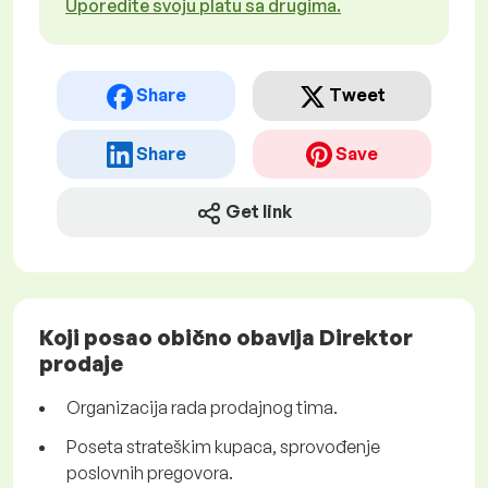
Uporedite svoju platu sa drugima.
Share
Tweet
Share
Save
Get link
Koji posao obično obavlja Direktor
prodaje
Organizacija rada prodajnog tima.
Poseta strateškim kupaca, sprovođenje
poslovnih pregovora.