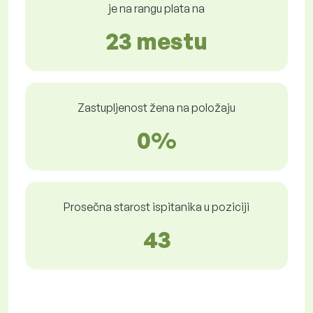
je na rangu plata na
23 mestu
Zastupljenost žena na položaju
0%
Prosečna starost ispitanika u poziciji
43