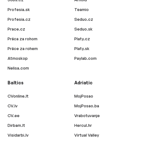
Profesia.sk
Teamio
Profesia.cz
Seduo.cz
Prace.cz
Seduo.sk
Práca za rohom
Platy.cz
Práce za rohem
Platy.sk
Atmoskop
Paylab.com
Nelisa.com
Baltics
Adriatic
CVonline.lt
MojPosao
CV.lv
MojPosao.ba
CV.ee
Vrabotuvanje
Dirbam.lt
Hercul.hr
Visidarbi.lv
Virtual Valley