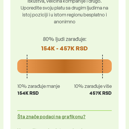
iskustva, veličina kompanije i drugo.
Uporedite svoju platu sa drugim ljudima na
istoj poziciji i u istom regionu besplatno i
anonimno
80% ljudi zarađuje:
154K - 457K RSD
10% zarađuje manje
10% zarađuje više
154K RSD
457K RSD
Šta znače podaci na grafikonu?