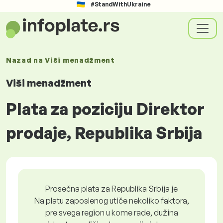
#StandWithUkraine
Nazad na
Viši menadžment
Viši menadžment
Plata za poziciju Direktor
prodaje, Republika Srbija
Prosečna plata za Republika Srbija je
Na platu zaposlenog utiče nekoliko faktora,
pre svega region u kome rade, dužina