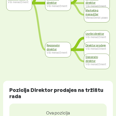
Viši menadžment
direktor
direktor
Viši menadžment
Viši menadžment
Marketing
menadžer
Menadžerski posao
Izvršni direktor
Viši menadžment
Regionalni
Direktor prodaje
Viši menadžment
direktor
Viši menadžment
Generalni
direktor
Viši menadžment
Pozicija Direktor prodajes na tržištu
rada
Ova pozicija