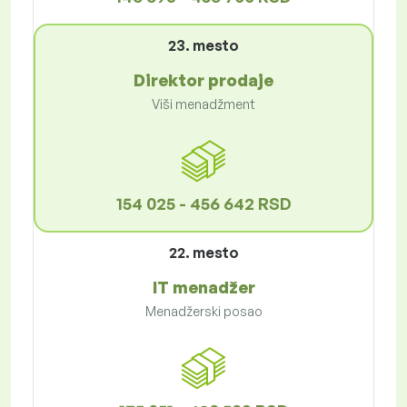
23. mesto
Direktor prodaje
Viši menadžment
154 025 - 456 642 RSD
22. mesto
IT menadžer
Menadžerski posao