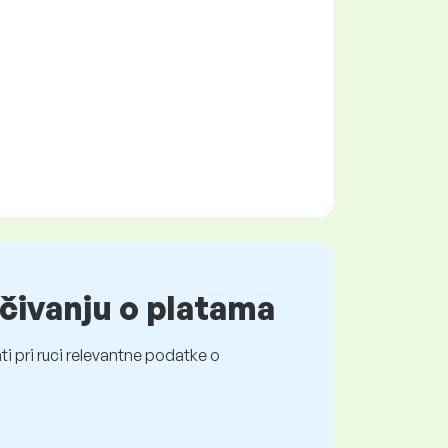
čivanju o platama
i pri ruci relevantne podatke o