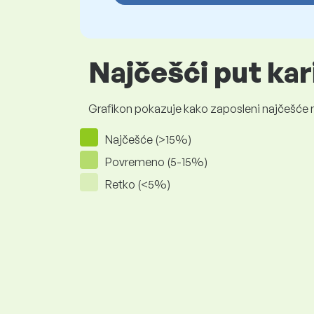
Najčešći put ka
Grafikon pokazuje kako zaposleni najčešće na
Najčešće (>15%)
Povremeno (5-15%)
Retko (<5%)