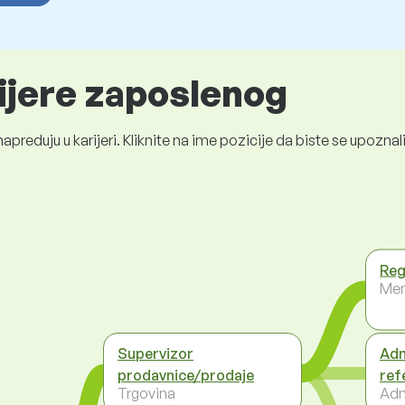
rijere zaposlenog
preduju u karijeri. Kliknite na ime pozicije da biste se upozn
Reg
Men
Supervizor
Adm
prodavnice/prodaje
ref
Trgovina
Adm