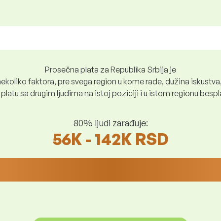
Prosečna plata za Republika Srbija je
ekoliko faktora, pre svega region u kome rade, dužina iskustva,
platu sa drugim ljudima na istoj poziciji i u istom regionu bes
80% ljudi zarađuje:
56K - 142K RSD