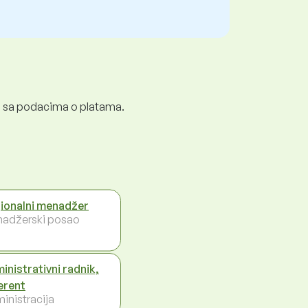
ali sa podacima o platama.
ionalni menadžer
adžerski posao
inistrativni radnik,
erent
inistracija