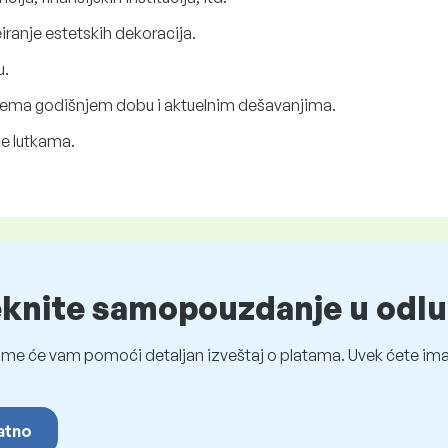
iranje estetskih dekoracija.
u.
rema godišnjem dobu i aktuelnim dešavanjima.
će lutkama.
eknite samopouzdanje u odlu
me će vam pomoći detaljan izveštaj o platama. Uvek ćete imat
latno