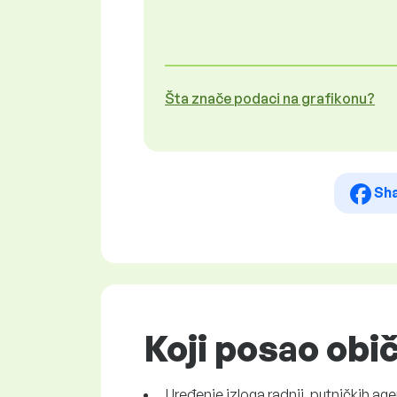
Šta znače podaci na grafikonu?
Sh
Koji posao obi
Uređenje izloga radnji, putničkih agenc