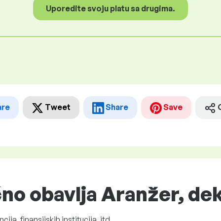
Uporedite svoju platu sa drugima.
are
Tweet
Share
Save
čno obavlja Aranžer, de
ija, finansijskih institucija, itd.