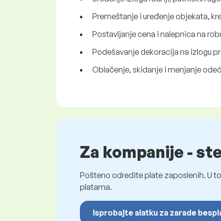
Premeštanje i uređenje objekata, kre
Postavljanje cena i nalepnica na rob
Podešavanje dekoracija na izlogu p
Oblačenje, skidanje i menjanje ode
Za kompanije - st
Pošteno odredite plate zaposlenih. U to
platama.
Isprobajte alatku za zarade besp