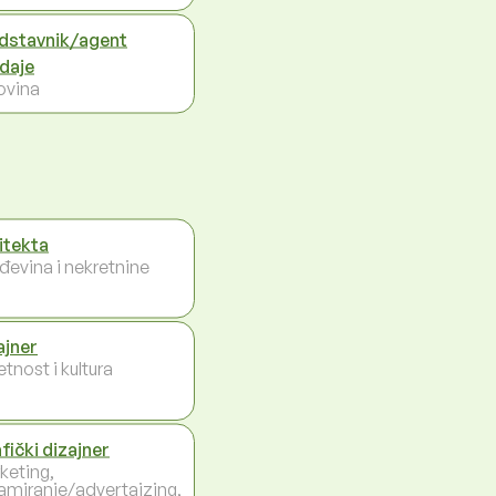
dstavnik/agent
daje
ovina
itekta
đevina i nekretnine
ajner
tnost i kultura
fički dizajner
keting,
lamiranje/advertajzing,