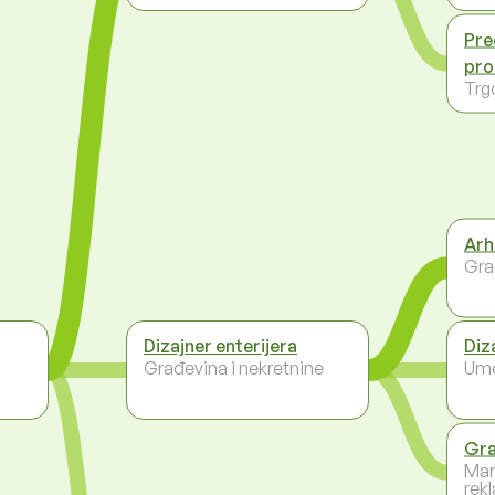
Pre
pro
Trg
Arh
Gra
Dizajner enterijera
Diz
Građevina i nekretnine
Ume
Gra
Mar
rek