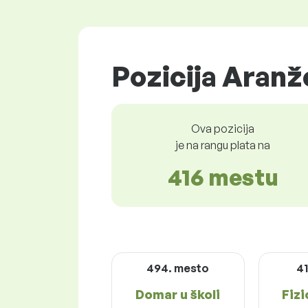
Pozicija Aranž
Ova pozicija
je na rangu plata na
416 mestu
494. mesto
4
Domar u školi
Fiz