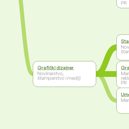
PR
Star
Nov
šta
Grafički dizajner
Gra
Novinarstvo,
Mar
štamparstvo i mediji
rek
PR
Ume
Men