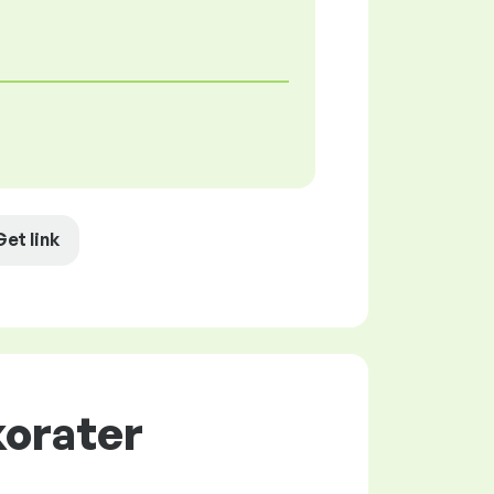
Get link
korater