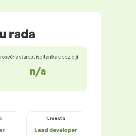
tu rada
rosečna starost ispitanika u poziciji
n/a
o
1. mesto
ar
Lead developer