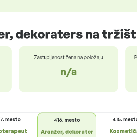
er, dekoraters na tržiš
Zastupljenost žena na položaju
P
n/a
17. mesto
415. mest
416. mesto
ioterapeut
Kozmetič
Aranžer, dekorater