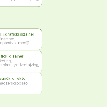
iji grafički dizajner
inarstvo,
mparstvo i mediji
fički dizajner
keting,
lamiranje/advertajzing,
tnički direktor
adžerski posao