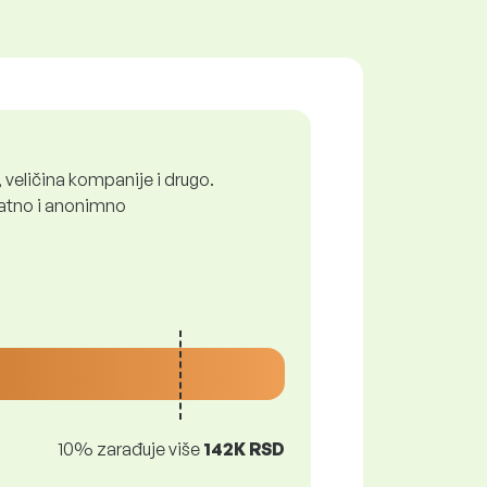
 veličina kompanije i drugo.
platno i anonimno
10% zarađuje više
142K RSD