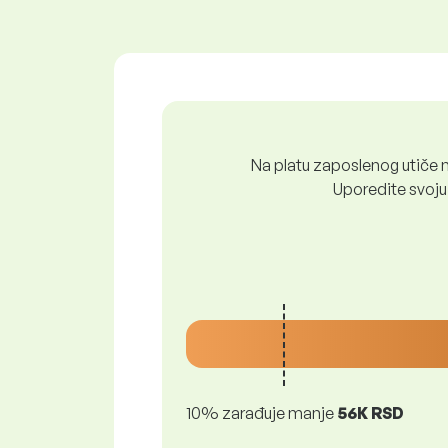
Na platu zaposlenog utiče n
Uporedite svoju 
10% zarađuje manje
56K RSD