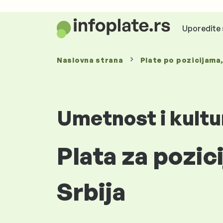
Uporedite 
Naslovna strana
Plate
po pozicijama
Umetnost i kultu
Plata za pozic
Srbija