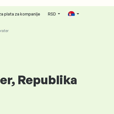
za plata za kompanije
RSD
orater
ter, Republika