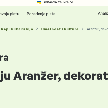
#StandWithUkraine
Anali
svoju platu
Poređenje plata
, Republika Srbija
Umetnost i kultura
Aranžer, dek
ra
iju Aranžer, dekora