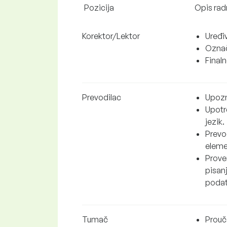
Pozicija
Opis rad
Korektor/Lektor
Uređiv
Označ
Final
Prevodilac
Upozn
Upotre
jezik.
Prevođ
elemen
Prover
pisanj
podat
Tumač
Prouč