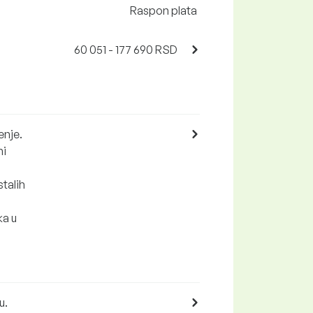
Raspon plata
60 051 - 177 690 RSD
enje.
ni
stalih
ka u
u.