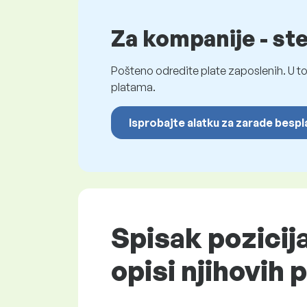
Za kompanije - st
Pošteno odredite plate zaposlenih. U to
platama.
Isprobajte alatku za zarade besp
Spisak pozicija
opisi njihovih 