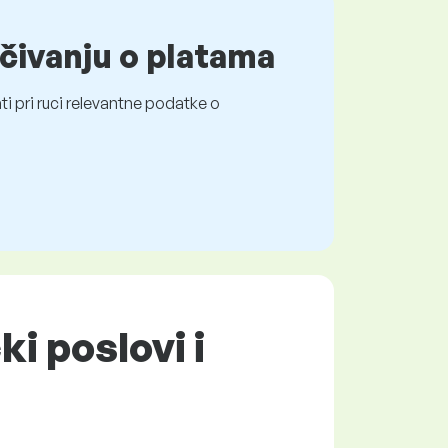
čivanju o platama
i pri ruci relevantne podatke o
ki poslovi i