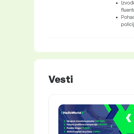
Izvođ
fluent
Pohađ
polici
Vesti