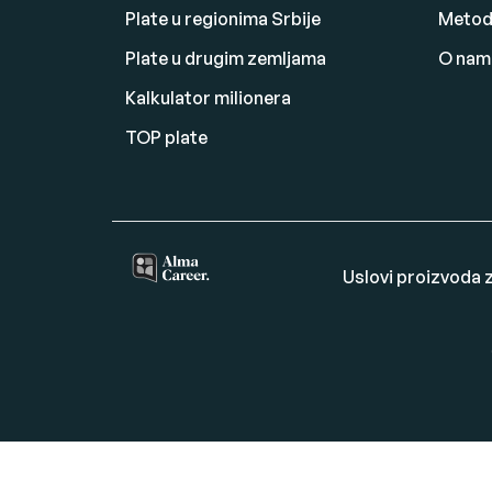
Plate u regionima Srbije
Metodo
Plate u drugim zemljama
O nam
Kalkulator milionera
TOP plate
Uslovi proizvoda z