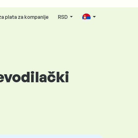
za plata za kompanije
RSD
revodilački