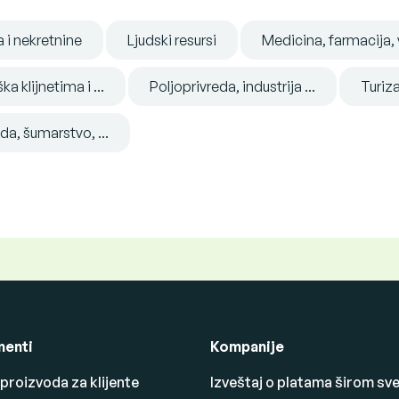
 i nekretnine
Ljudski resursi
Medicina, farmacija, 
a klijnetima i ...
Poljoprivreda, industrija ...
Turiza
a, šumarstvo, ...
enti
Kompanije
 proizvoda za klijente
Izveštaj o platama širom sv