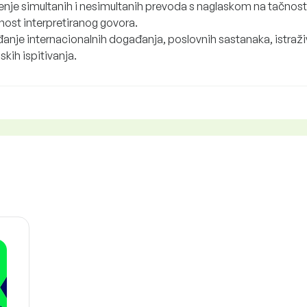
enje simultanih i nesimultanih prevoda s naglaskom na tačnost 
nost interpretiranog govora.
anje internacionalnih događanja, poslovnih sastanaka, istraži
jskih ispitivanja.