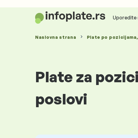
Uporedite 
Naslovna strana
Plate
po pozicijama
Plate za pozic
poslovi