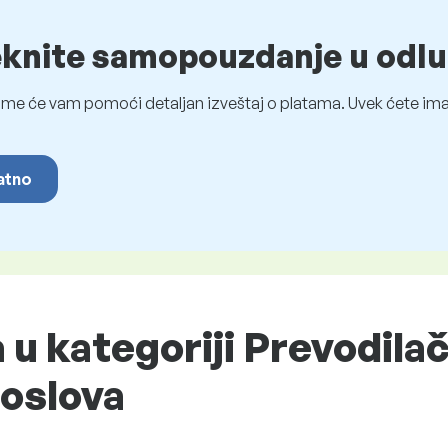
eknite samopouzdanje u odlu
me će vam pomoći detaljan izveštaj o platama. Uvek ćete imat
latno
 u kategoriji Prevodilač
poslova