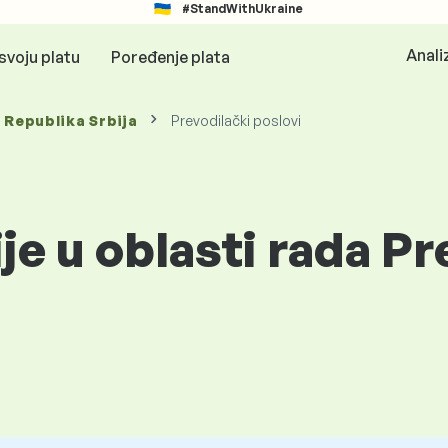
#StandWithUkraine
Anali
svoju platu
Poređenje plata
, Republika Srbija
Prevodilački poslovi
ije u oblasti rada P