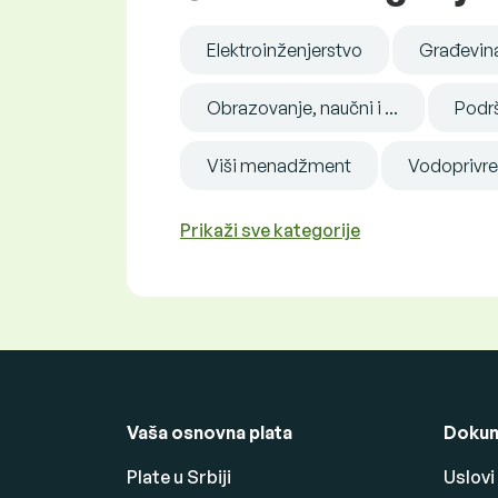
Elektroinženjerstvo
Građevina
Obrazovanje, naučni i ...
Podršk
Viši menadžment
Vodoprivred
Prikaži sve kategorije
Vaša osnovna plata
Dokum
Plate u Srbiji
Uslovi