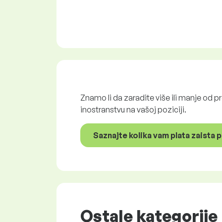
Znamo li da zaradite više ili manje od p
inostranstvu na vašoj poziciji.
Saznajte kolika vam plata zaista 
Ostale kategorije