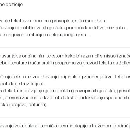
ne pozicije
anje tekstova u domenu pravopisa, stila i sadržaja.
avanje identifikovanih grešaka pomoću korektivnih oznaka.
no korigovanje čitanjem celokupnog teksta.
avanje sa originalnim tekstom kako bi razumeli smisao i znač
ba literature i računarskih programa za prevod teksta na želje
enje teksta uz zadržavanje originalnog značenja, kvaliteta i o
ata koje traži klijent.
a teksta: ispravljanje gramatičkih i pravopisnih grešaka, greša
u, provera značenja i kvaliteta teksta i indeksiranje specifičnih
aka (brojeva, datuma).
avanje vokabulara i tehničke terminologije u traženom područj