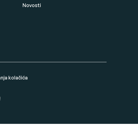
Novosti
ja kolačića
!