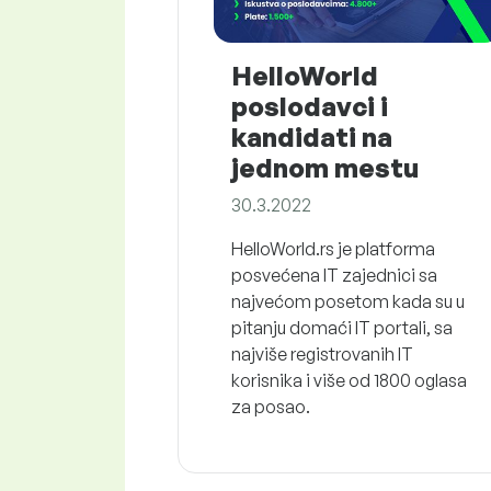
HelloWorld
poslodavci i
kandidati na
jednom mestu
30.3.2022
HelloWorld.rs je platforma
posvećena IT zajednici sa
najvećom posetom kada su u
pitanju domaći IT portali, sa
najviše registrovanih IT
korisnika i više od 1800 oglasa
za posao.