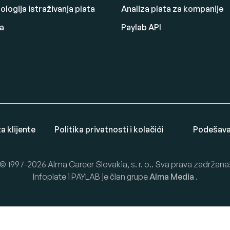
logija istraživanja plata
Analiza plata za kompanije
a
Paylab API
a klijente
Politika privatnosti i kolačići
Podešavan
© 1997-2026 Alma Career Slovakia, s. r. o.. Sva prava zadržana
Infoplate i PAYLAB je član grupe
Alma Media
.