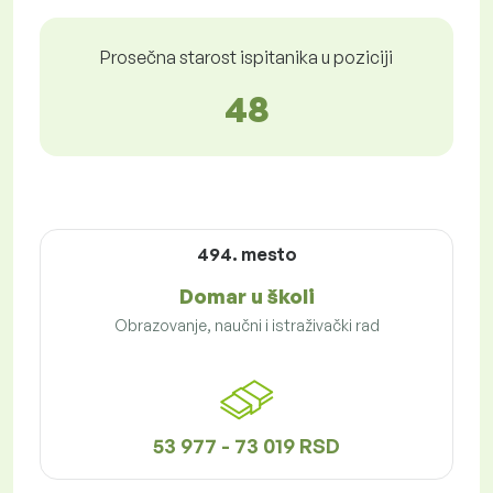
Prosečna starost ispitanika u poziciji
48
494. mesto
Domar u školi
Obrazovanje, naučni i istraživački rad
53 977 - 73 019 RSD