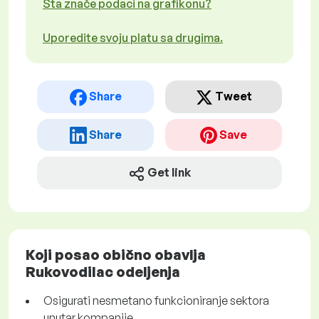
Šta znače podaci na grafikonu?
Uporedite svoju platu sa drugima.
Share
Tweet
Share
Save
Get link
Koji posao obično obavlja
Rukovodilac odeljenja
Osigurati nesmetano funkcioniranje sektora
unutar kompanije.