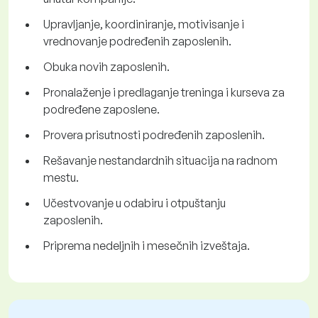
Upravljanje, koordiniranje, motivisanje i
vrednovanje podređenih zaposlenih.
Obuka novih zaposlenih.
Pronalaženje i predlaganje treninga i kurseva za
podređene zaposlene.
Provera prisutnosti podređenih zaposlenih.
Rešavanje nestandardnih situacija na radnom
mestu.
Učestvovanje u odabiru i otpuštanju
zaposlenih.
Priprema nedeljnih i mesečnih izveštaja.