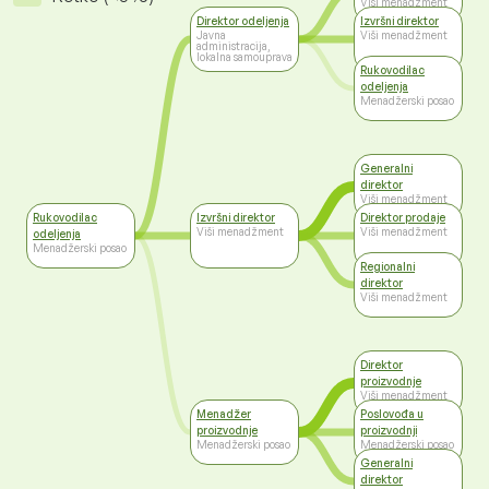
Viši menadžment
Direktor odeljenja
Izvršni direktor
Javna
Viši menadžment
administracija,
lokalna samouprava
Rukovodilac
odeljenja
Menadžerski posao
Generalni
direktor
Viši menadžment
Rukovodilac
Izvršni direktor
Direktor prodaje
Viši menadžment
Viši menadžment
odeljenja
Menadžerski posao
Regionalni
direktor
Viši menadžment
Direktor
proizvodnje
Viši menadžment
Menadžer
Poslovođa u
proizvodnje
proizvodnji
Menadžerski posao
Menadžerski posao
Generalni
direktor