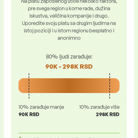
Na platu zaposlenog utiče nekoliko faktora,
pre svega region u kome rade, dužina
iskustva, veličina kompanije i drugo.
Uporedite svoju platu sa drugim ljudima na
istoj poziciji i u istom regionu besplatno i
anonimno
80% ljudi zarađuje:
90K - 298K RSD
10% zarađuje manje
10% zarađuje više
90K RSD
298K RSD