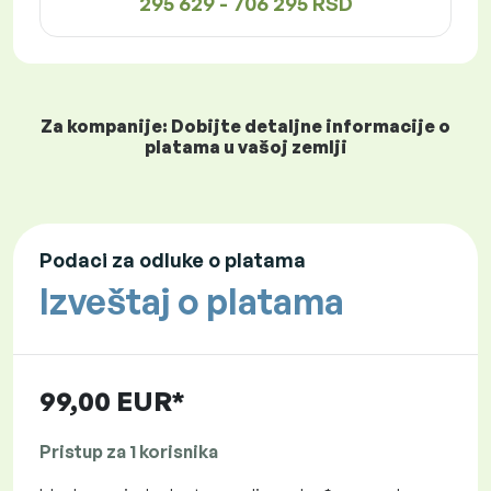
295 629 - 706 295 RSD
Za kompanije: Dobijte detaljne informacije o
platama u vašoj zemlji
Podaci za odluke o platama
Izveštaj o platama
99,00 EUR*
Pristup za 1 korisnika