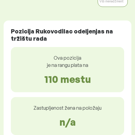
Viši menadžment
Pozicija Rukovodilac odeljenjas na
tržištu rada
Ova pozicija
je na rangu plata na
110 mestu
Zastupljenost žena na položaju
n/a