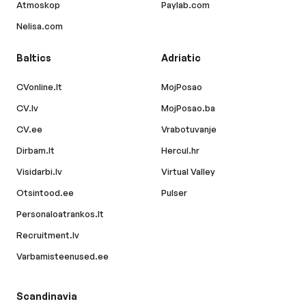
Atmoskop
Paylab.com
Nelisa.com
Baltics
Adriatic
CVonline.lt
MojPosao
CV.lv
MojPosao.ba
CV.ee
Vrabotuvanje
Dirbam.lt
Hercul.hr
Visidarbi.lv
Virtual Valley
Otsintood.ee
Pulser
Personaloatrankos.lt
Recruitment.lv
Varbamisteenused.ee
Scandinavia