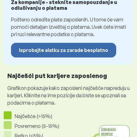
Za kompanije - steknite samopouzdanje u
odlučivanju o platama
Pošteno odredite plate zaposlenih. U tome će vam
pomoći detaljan izveštaj o platama. Uvek ćete imati
pri ruci relevantne podatke o platama.
Isprobajte alatku za zarade besplatno
Najčešći put karijere zaposlenog
Grafikon pokazuje kako zaposleni najčešće napreduju u
karijeri. Kliknite na ime pozicije da biste se upoznali sa
podacima o platama.
Najčešće (>15%)
Povremeno (5-15%)
Generalni
direktor
Retko (<5%)