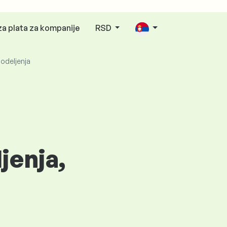
za plata za kompanije
RSD
odeljenja
jenja,