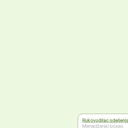
Rukovodilac odeljenj
Menadžerski posao