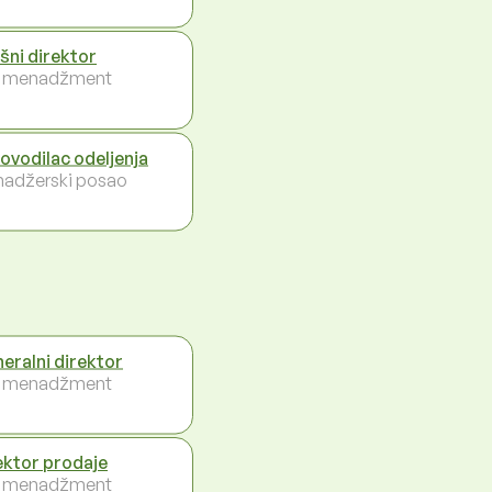
ršni direktor
i menadžment
ovodilac odeljenja
adžerski posao
eralni direktor
i menadžment
ektor prodaje
i menadžment