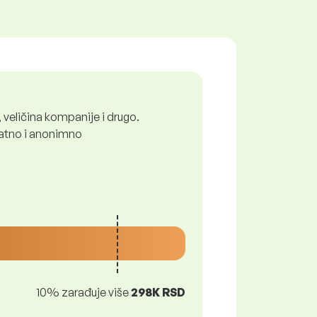
 veličina kompanije i drugo.
platno i anonimno
10% zarađuje više
298K RSD