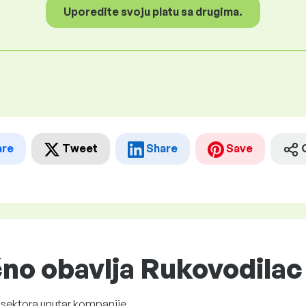
Uporedite svoju platu sa drugima.
are
Tweet
Share
Save
čno obavlja Rukovodilac
 sektora unutar kompanije.