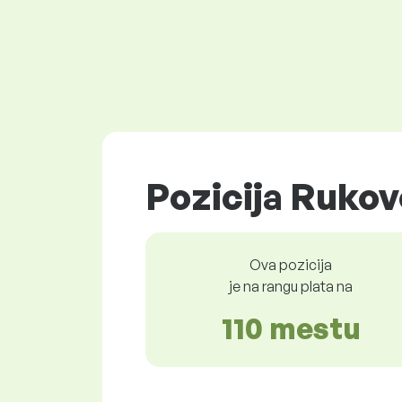
Pozicija Rukov
Ova pozicija
je na rangu plata na
110 mestu