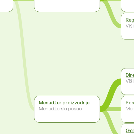
Reg
Viš
Dir
Viš
Menadžer proizvodnje
Pos
Menadžerski posao
Men
Gen