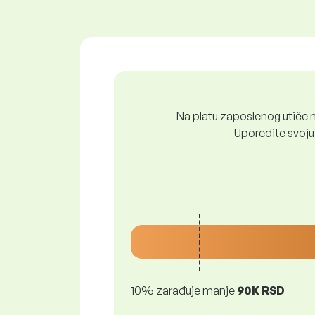
Na platu zaposlenog utiče n
Uporedite svoju 
10% zarađuje manje
90K RSD