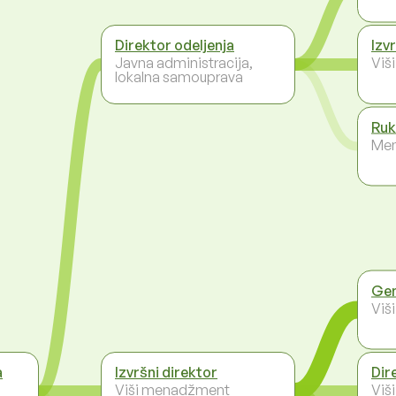
Direktor odeljenja
Izv
Javna administracija,
Viš
lokalna samouprava
Ruk
Men
Gen
Viš
a
Izvršni direktor
Dir
Viši menadžment
Viš