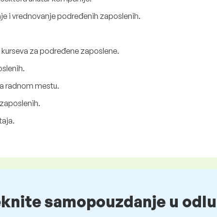
nje i vrednovanje podređenih zaposlenih.
 i kurseva za podređene zaposlene.
slenih.
na radnom mestu.
 zaposlenih.
taja.
eknite samopouzdanje u odlu