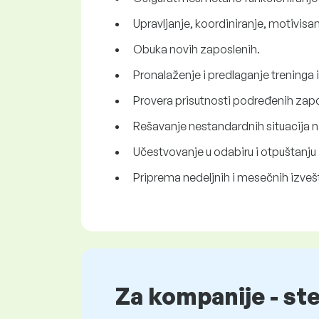
Upravljanje, koordiniranje, motivisa
Obuka novih zaposlenih.
Pronalaženje i predlaganje treninga
Provera prisutnosti podređenih zapo
Rešavanje nestandardnih situacija 
Učestvovanje u odabiru i otpuštanju
Priprema nedeljnih i mesečnih izveš
Za kompanije - st