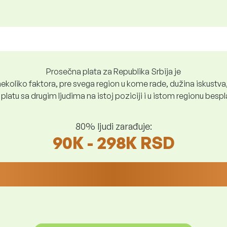
Prosečna plata za Republika Srbija je
ekoliko faktora, pre svega region u kome rade, dužina iskustva,
platu sa drugim ljudima na istoj poziciji i u istom regionu bes
80% ljudi zarađuje:
90K - 298K RSD