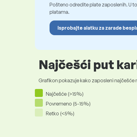
Pošteno odredite plate zaposlenih. U to
platama.
Isprobajte alatku za zarade besp
Najčešći put ka
Grafikon pokazuje kako zaposleni najčešće na
Najčešće (>15%)
Povremeno (5-15%)
Retko (<5%)