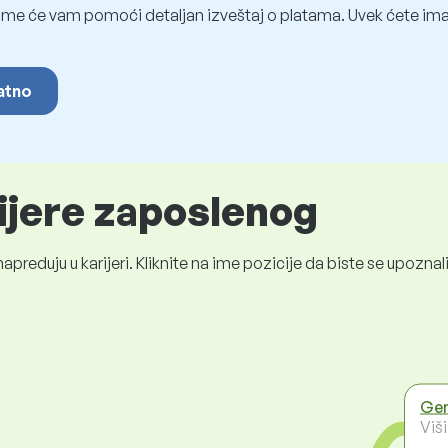
me će vam pomoći detaljan izveštaj o platama. Uvek ćete imat
latno
rijere zaposlenog
preduju u karijeri. Kliknite na ime pozicije da biste se upozn
Gen
Viš