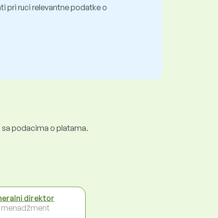
i pri ruci relevantne podatke o
ali sa podacima o platama.
eralni direktor
i menadžment