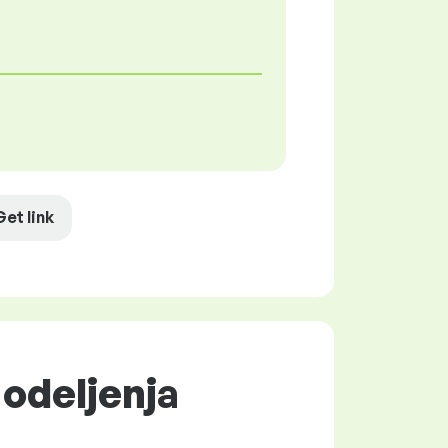
Get link
 odeljenja