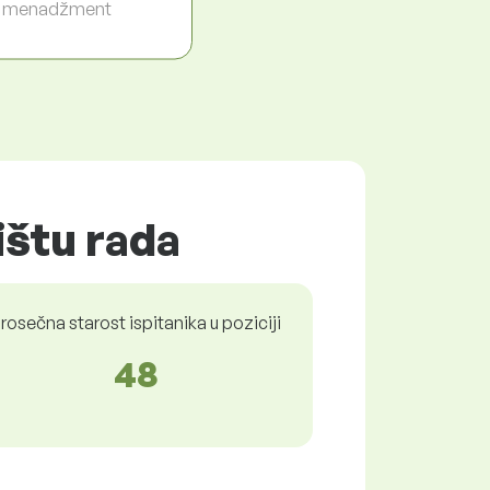
i menadžment
ištu rada
rosečna starost ispitanika u poziciji
48