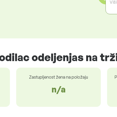
Viš
odilac odeljenjas na trž
Zastupljenost žena na položaju
P
n/a