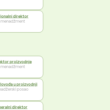
ionalni direktor
i menadžment
ektor proizvodnje
i menadžment
lovođa u proizvodnji
adžerski posao
eralni direktor