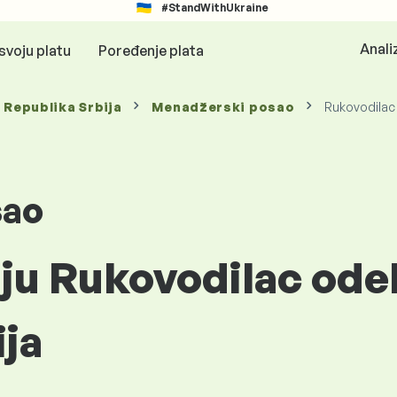
#StandWithUkraine
Anali
svoju platu
Poređenje plata
, Republika Srbija
Menadžerski posao
Rukovodilac 
sao
iju Rukovodilac odel
ija