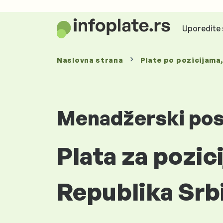
Uporedite 
Naslovna strana
Plate
po pozicijama
Menadžerski po
Plata za pozic
Republika Srb