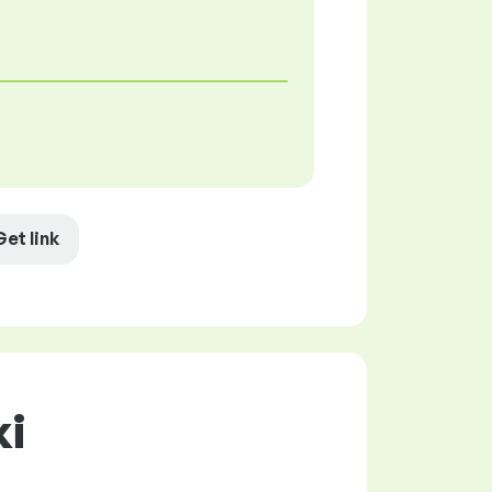
Get link
ki