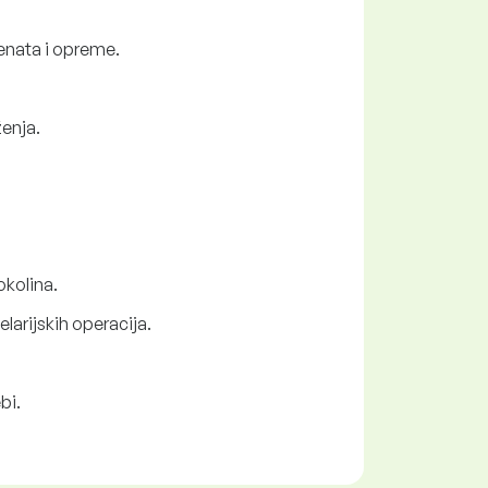
enata i opreme.
enja.
okolina.
larijskih operacija.
bi.