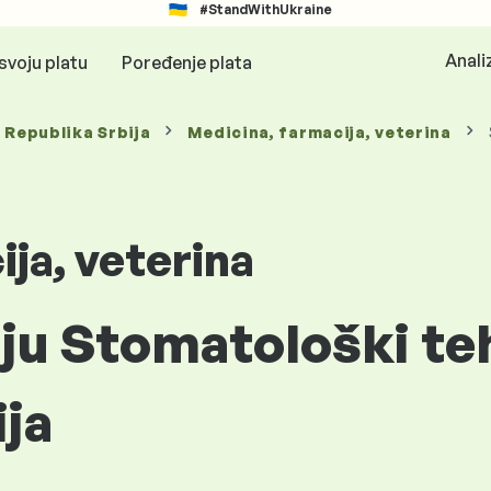
#StandWithUkraine
Anali
svoju platu
Poređenje plata
, Republika Srbija
Medicina, farmacija, veterina
ja, veterina
iju Stomatološki te
ija