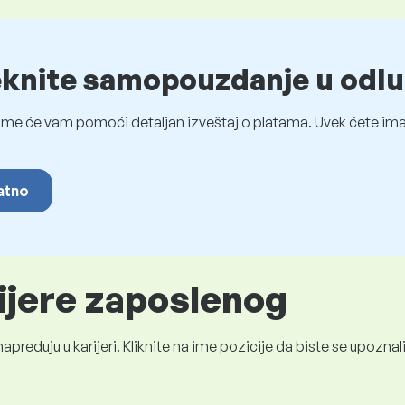
eknite samopouzdanje u odlu
me će vam pomoći detaljan izveštaj o platama. Uvek ćete imat
latno
rijere zaposlenog
preduju u karijeri. Kliknite na ime pozicije da biste se upozn