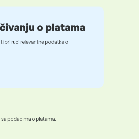
čivanju o platama
i pri ruci relevantne podatke o
ali sa podacima o platama.