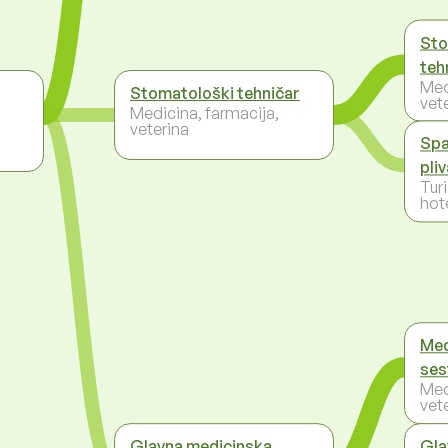
Sto
teh
Med
Stomatološki tehničar
vet
Medicina, farmacija,
veterina
Spa
pli
Tur
hote
Med
ses
Med
vet
Glavna medicinska
Gla