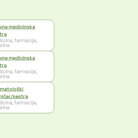
vna medicinska
tra
icina, farmacija,
erina
vna medicinska
tra
icina, farmacija,
erina
matološki
ničar/sestra
icina, farmacija,
erina