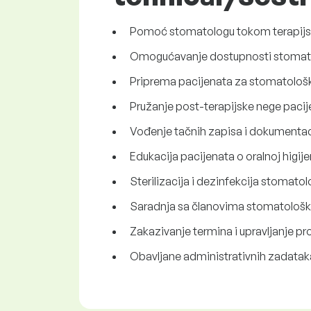
Pomoć stomatologu tokom terapijsk
Omogućavanje dostupnosti stomatolo
Priprema pacijenata za stomatološk
Pružanje post-terapijske nege pacije
Vođenje tačnih zapisa i dokumentac
Edukacija pacijenata o oralnoj higije
Sterilizacija i dezinfekcija stomat
Saradnja sa članovima stomatološkog 
Zakazivanje termina i upravljanje pr
Obavljane administrativnih zadataka