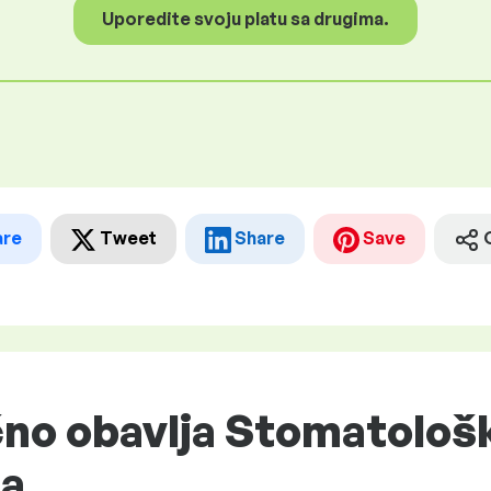
Uporedite svoju platu sa drugima.
are
Tweet
Share
Save
čno obavlja Stomatološ
ra