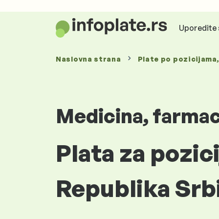
Uporedite 
Naslovna strana
Plate
po pozicijama
Medicina, farmaci
Plata za pozic
Republika Srb