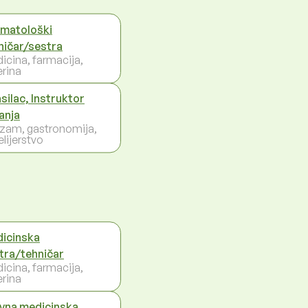
matološki
ničar/sestra
icina, farmacija,
erina
silac, Instruktor
vanja
izam, gastronomija,
lijerstvo
icinska
tra/tehničar
icina, farmacija,
erina
vna medicinska