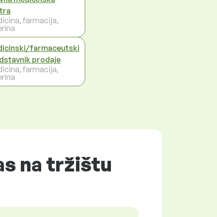
tra
icina, farmacija,
erina
icinski/farmaceutski
dstavnik prodaje
icina, farmacija,
erina
s na tržištu