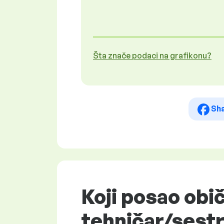
Šta znače podaci na grafikonu?
Sh
Koji posao obi
tehničar/sest