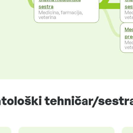
sestra
ses
Medicina, farmacija,
Med
veterina
vet
Med
pre
Med
vet
tološki tehničar/sestra