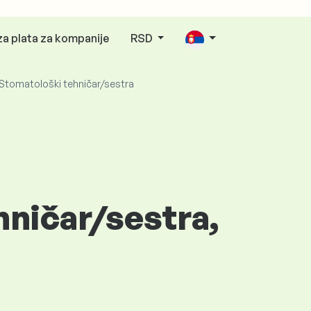
za plata za kompanije
RSD
Stomatološki tehničar/sestra
hničar/sestra,