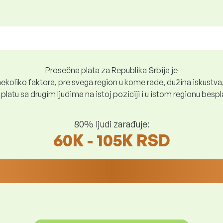
Prosečna plata za Republika Srbija je
ekoliko faktora, pre svega region u kome rade, dužina iskustva,
platu sa drugim ljudima na istoj poziciji i u istom regionu bes
80% ljudi zarađuje:
60K - 105K RSD