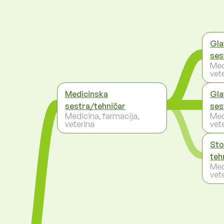
Gla
ses
Med
vet
Medicinska
Gla
sestra/tehničar
ses
Medicina, farmacija,
Med
veterina
vet
Sto
teh
Med
vet