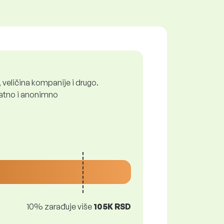
 veličina kompanije i drugo.
platno i anonimno
10% zarađuje više
105K RSD