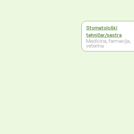
Stomatološki
tehničar/sestra
Medicina, farmacija,
veterina