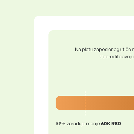
Na platu zaposlenog utiče n
Uporedite svoju 
10% zarađuje manje
60K RSD