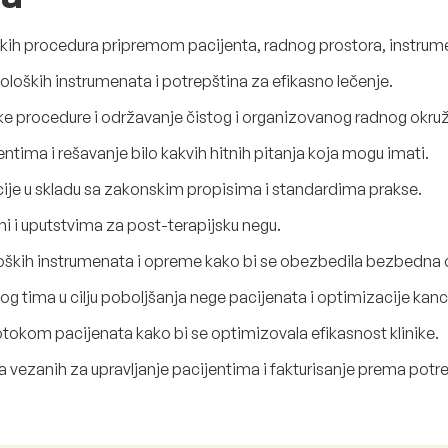
ih procedura pripremom pacijenta, radnog prostora, instrum
ških instrumenata i potrepština za efikasno lečenje.
e procedure i održavanje čistog i organizovanog radnog okruž
ntima i rešavanje bilo kakvih hitnih pitanja koja mogu imati.
ije u skladu sa zakonskim propisima i standardima prakse.
ni i uputstvima za post-terapijsku negu.
oloških instrumenata i opreme kako bi se obezbedila bezbedna 
tima u cilju poboljšanja nege pacijenata i optimizacije kance
otokom pacijenata kako bi se optimizovala efikasnost klinike.
 vezanih za upravljanje pacijentima i fakturisanje prema potre