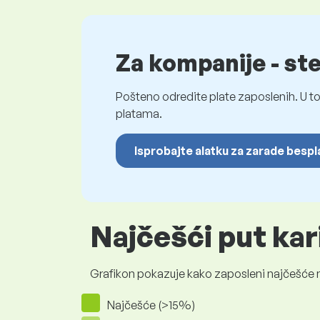
Za kompanije - st
Pošteno odredite plate zaposlenih. U to
platama.
Isprobajte alatku za zarade besp
Najčešći put ka
Grafikon pokazuje kako zaposleni najčešće na
Najčešće (>15%)