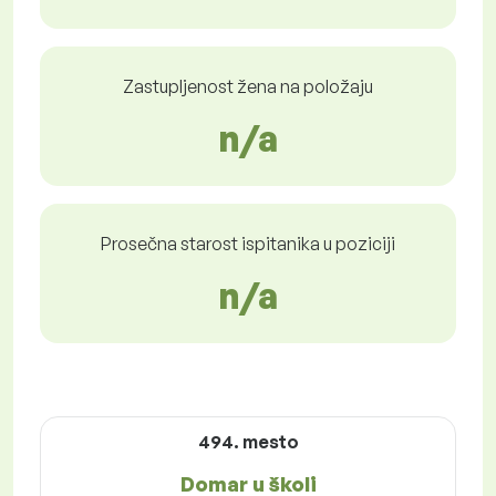
Zastupljenost žena na položaju
n/a
Prosečna starost ispitanika u poziciji
n/a
494. mesto
Domar u školi