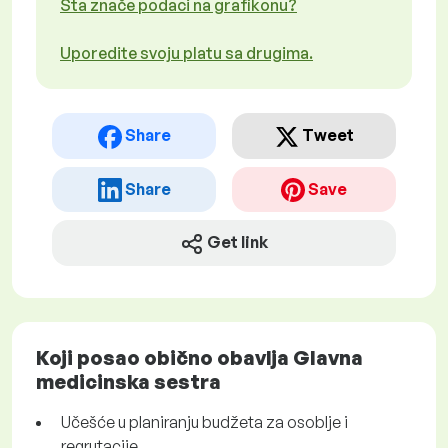
Šta znače podaci na grafikonu?
Uporedite svoju platu sa drugima.
Share
Tweet
Share
Save
Get link
Koji posao obično obavlja Glavna
medicinska sestra
Učešće u planiranju budžeta za osoblje i
regrutacije