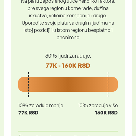
Na platu zaposlenog utiče nekoliko faktora,
pre svega region u kome rade, dužina
iskustva, veličina kompanije i drugo.
Uporedite svoju platu sa drugim ljudima na
istoj poziciji i u istom regionu besplatno i
anonimno
80% ljudi zarađuje:
77K - 160K RSD
10% zarađuje manje
10% zarađuje više
77K RSD
160K RSD