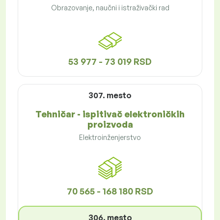
Obrazovanje, naučni i istraživački rad
53 977 - 73 019 RSD
307. mesto
Tehničar - ispitivač elektroničkih
proizvoda
Elektroinženjerstvo
70 565 - 168 180 RSD
306. mesto