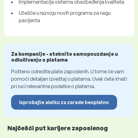
Implementacija sistema obezbeđenja kvaliteta
Učešće u razvoju novih programa za negu
pacijenta
Za kompanije - steknite samopouzdanje u
odlučivanju o platama
Pošteno odredite plate zaposlenih. U tome će vam
pomoći detaljan izveštaj o platama. Uvek ćete imati
pri ruci relevantne podatke o platama.
Isprobajte alatku za zarade besplatno
Najčešći put karijere zaposlenog