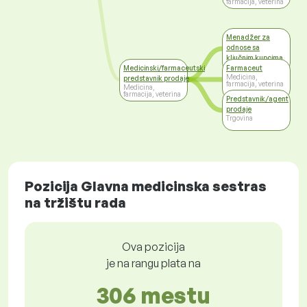
farmacija, veterina
Menadžer za
odnose sa
ključnim kupcima
Trgovina
Medicinski/farmaceutski
Farmaceut
Medicina,
predstavnik prodaje
farmacija, veterina
Medicina,
farmacija, veterina
Predstavnik/agent
prodaje
Trgovina
Pozicija Glavna medicinska sestras
na tržištu rada
Ova pozicija
je na rangu plata na
306 mestu