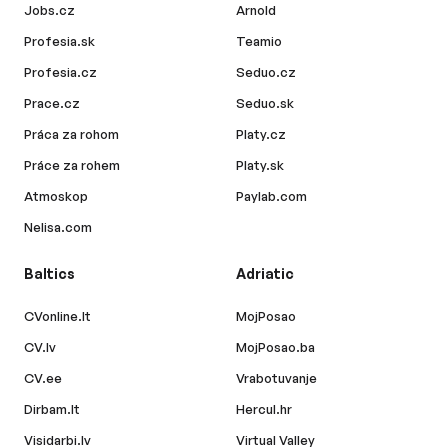
Jobs.cz
Arnold
Profesia.sk
Teamio
Profesia.cz
Seduo.cz
Prace.cz
Seduo.sk
Práca za rohom
Platy.cz
Práce za rohem
Platy.sk
Atmoskop
Paylab.com
Nelisa.com
Baltics
Adriatic
CVonline.lt
MojPosao
CV.lv
MojPosao.ba
CV.ee
Vrabotuvanje
Dirbam.lt
Hercul.hr
Visidarbi.lv
Virtual Valley