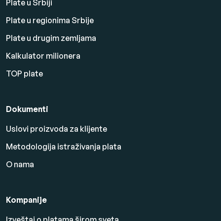
Plate u Srbiji
Plate u regionima Srbije
Plate u drugim zemljama
Kalkulator milionera
TOP plate
Dokumenti
Uslovi proizvoda za klijente
Metodologija istraživanja plata
O nama
Kompanije
Izveštaj o platama širom sveta