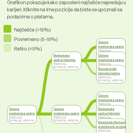
Grafikon pokazuje kako zaposleni najčešće napreduju u
karijeri. Kliknite na ime pozicije da biste se upoznali sa
podacima o platama.
Najčešće (>15%)
Povremeno (5-15%)
Glavna
medicinska sestra
Retko (<5%)
Medicina,
farmacija, veterina
Medicinska
Glavna
sestra/tehničar
medicinska sestra
Medicina,
Medicina,
farmacija, veterina
farmacija, veterina
Stomatološki
tehničar/sestra
Medicina,
farmacija, veterina
Glavna
medicinska sestra
Medicina,
farmacija, veterina
Glavna
Glavna
Medicinska
medicinska sestra
medicinska sestra
sestra/tehničar
Medicina,
Medicina,
Medicina,
farmacija, veterina
farmacija, veterina
farmacija, veterina
Medicinski/farmaceutsk
predstavnik prodaje
Medicina,