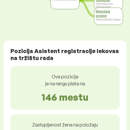
menadžer
Informacione
tehnologije
Menadžer
prodaje
Menadžerski posao
Pozicija Asistent registracije lekovas
na tržištu rada
Ova pozicija
je na rangu plata na
146 mestu
Zastupljenost žena na položaju