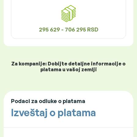
295 629 - 706 295 RSD
Za kompanije: Dobijte detaljne informacije o
platama u vašoj zemlji
Podaci za odluke o platama
Izveštaj o platama