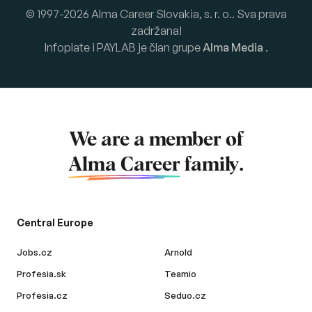
© 1997-2026 Alma Career Slovakia, s. r. o.. Sva prava
zadržana!
Infoplate i PAYLAB je član grupe
Alma Media
.
We are a member of
Alma Career
family.
Central Europe
Jobs.cz
Arnold
Profesia.sk
Teamio
Profesia.cz
Seduo.cz