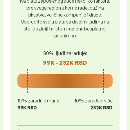
Na platu zaposlenog utiče nekoliko faktora,
pre svega region u kome rade, dužina
iskustva, veličina kompanije i drugo.
Uporedite svoju platu sa drugim ljudima na
istoj poziciji i u istom regionu besplatno i
anonimno
80% ljudi zarađuje:
99K - 232K RSD
10% zarađuje manje
10% zarađuje više
99K RSD
232K RSD