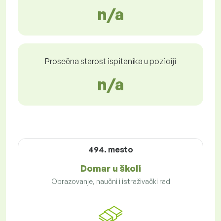
n/a
Prosečna starost ispitanika u poziciji
n/a
494. mesto
Domar u školi
Obrazovanje, naučni i istraživački rad