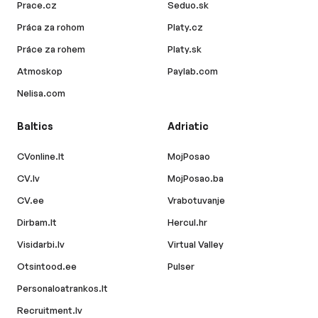
Prace.cz
Seduo.sk
Práca za rohom
Platy.cz
Práce za rohem
Platy.sk
Atmoskop
Paylab.com
Nelisa.com
Baltics
Adriatic
CVonline.lt
MojPosao
CV.lv
MojPosao.ba
CV.ee
Vrabotuvanje
Dirbam.lt
Hercul.hr
Visidarbi.lv
Virtual Valley
Otsintood.ee
Pulser
Personaloatrankos.lt
Recruitment.lv