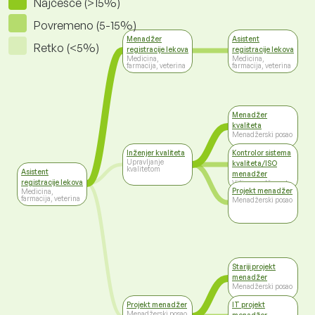
Najčešće (>15%)
Povremeno (5-15%)
Menadžer
Asistent
Retko (<5%)
registracije lekova
registracije lekova
Medicina,
Medicina,
farmacija, veterina
farmacija, veterina
Menadžer
kvaliteta
Menadžerski posao
Inženjer kvaliteta
Kontrolor sistema
Upravljanje
kvaliteta/ISO
kvalitetom
Asistent
menadžer
registracije lekova
Viši menadžment
Projekt menadžer
Medicina,
farmacija, veterina
Menadžerski posao
Stariji projekt
menadžer
Menadžerski posao
Projekt menadžer
IT projekt
Menadžerski posao