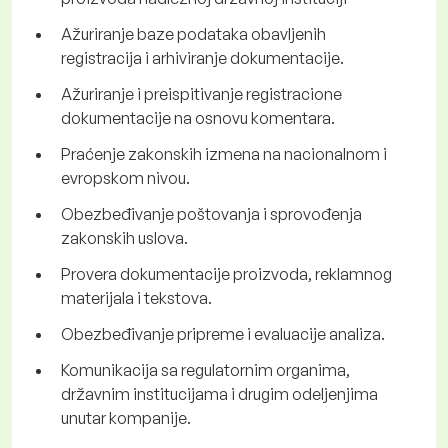
Ažuriranje baze podataka obavljenih
registracija i arhiviranje dokumentacije.
Ažuriranje i preispitivanje registracione
dokumentacije na osnovu komentara.
Praćenje zakonskih izmena na nacionalnom i
evropskom nivou.
Obezbeđivanje poštovanja i sprovođenja
zakonskih uslova.
Provera dokumentacije proizvoda, reklamnog
materijala i tekstova.
Obezbeđivanje pripreme i evaluacije analiza.
Komunikacija sa regulatornim organima,
državnim institucijama i drugim odeljenjima
unutar kompanije.