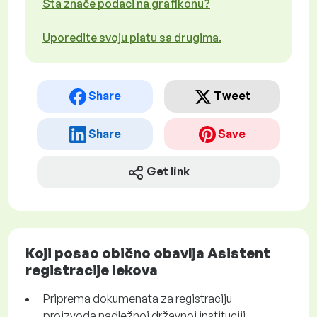
Šta znače podaci na grafikonu?
Uporedite svoju platu sa drugima.
Share
Tweet
Share
Save
Get link
Koji posao obično obavlja Asistent
registracije lekova
Priprema dokumenata za registraciju
proizvoda nadležnoj državnoj instituciji