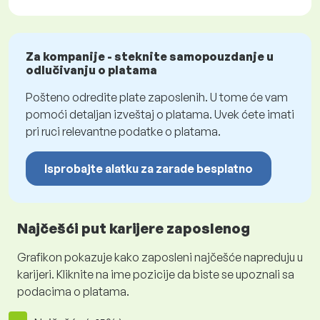
Za kompanije - steknite samopouzdanje u
odlučivanju o platama
Pošteno odredite plate zaposlenih. U tome će vam
pomoći detaljan izveštaj o platama. Uvek ćete imati
pri ruci relevantne podatke o platama.
Isprobajte alatku za zarade besplatno
Najčešći put karijere zaposlenog
Grafikon pokazuje kako zaposleni najčešće napreduju u
karijeri. Kliknite na ime pozicije da biste se upoznali sa
podacima o platama.