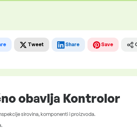
are
Tweet
Share
Save
čno obavlja Kontrolor
 inspekcije sirovina, komponenti i proizvoda.
.