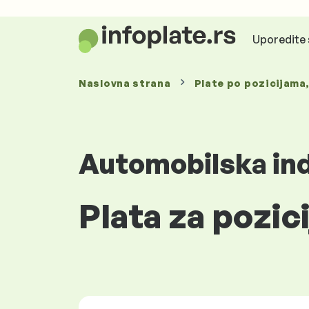
Uporedite 
Naslovna strana
Plate
po pozicijama
Automobilska ind
Plata za pozic