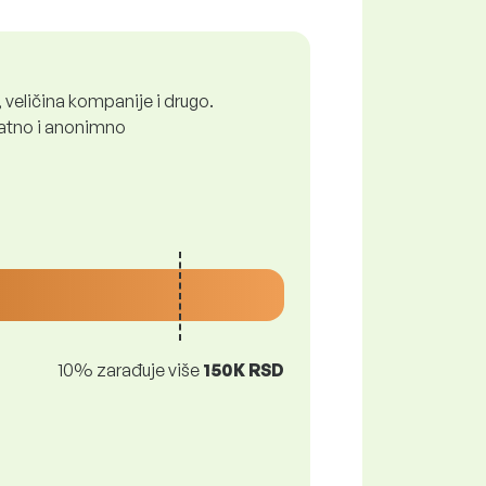
 veličina kompanije i drugo.
platno i anonimno
10% zarađuje više
150K RSD