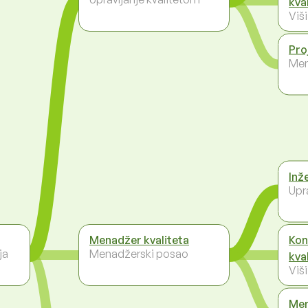
kva
Viš
Pro
Men
Inž
Upr
Menadžer kvaliteta
Kon
ja
Menadžerski posao
kva
Viš
Men