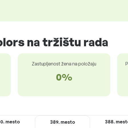
lors na tržištu rada
Zastupljenost žena na položaju
P
0%
0. mesto
388. mest
389. mesto