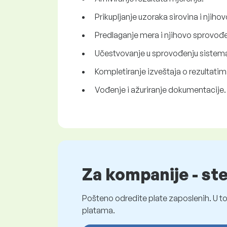
Prikupljanje uzoraka sirovina i njihov
Predlaganje mera i njihovo sprovođe
Učestvovanje u sprovođenju sistema 
Kompletiranje izveštaja o rezultatima
Vođenje i ažuriranje dokumentacije.
Za kompanije - st
Pošteno odredite plate zaposlenih. U to
platama.