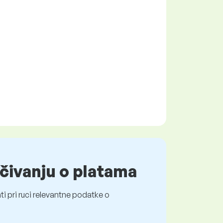
čivanju o platama
i pri ruci relevantne podatke o