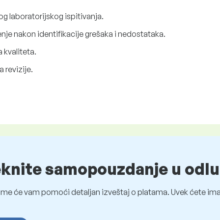
og laboratorijskog ispitivanja.
nje nakon identifikacije grešaka i nedostataka.
kvaliteta.
 revizije.
eknite samopouzdanje u odlu
me će vam pomoći detaljan izveštaj o platama. Uvek ćete imat