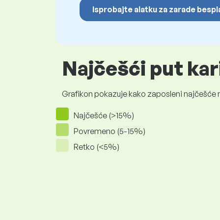
Isprobajte alatku za zarade besp
Najčešći put ka
Grafikon pokazuje kako zaposleni najčešće na
Najčešće (>15%)
Povremeno (5-15%)
Retko (<5%)