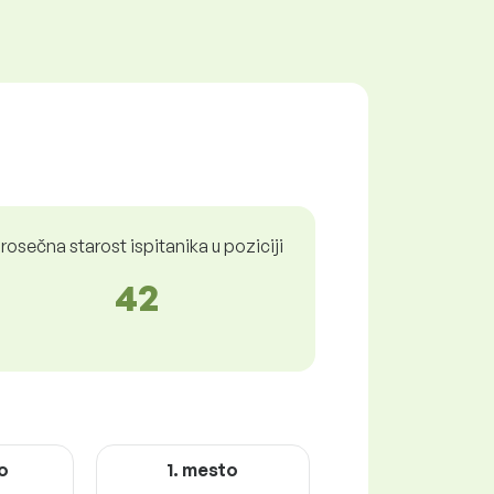
rosečna starost ispitanika u poziciji
42
o
1. mesto