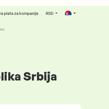
za plata za kompanije
RSD
lor
lika Srbija