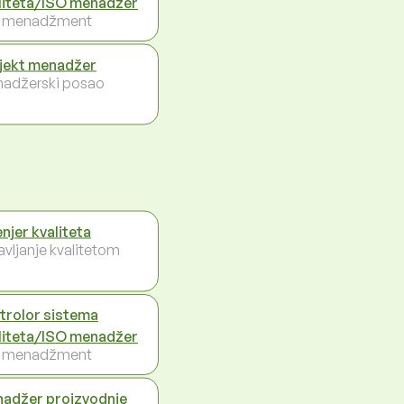
liteta/ISO menadžer
i menadžment
jekt menadžer
adžerski posao
enjer kvaliteta
avljanje kvalitetom
trolor sistema
liteta/ISO menadžer
i menadžment
adžer proizvodnje