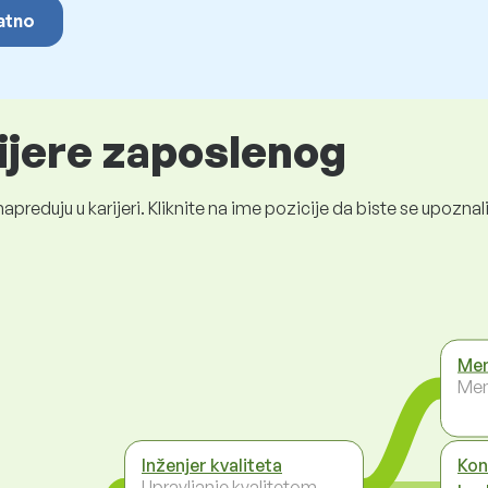
latno
rijere zaposlenog
preduju u karijeri. Kliknite na ime pozicije da biste se upozn
Men
Men
Inženjer kvaliteta
Kon
Upravljanje kvalitetom