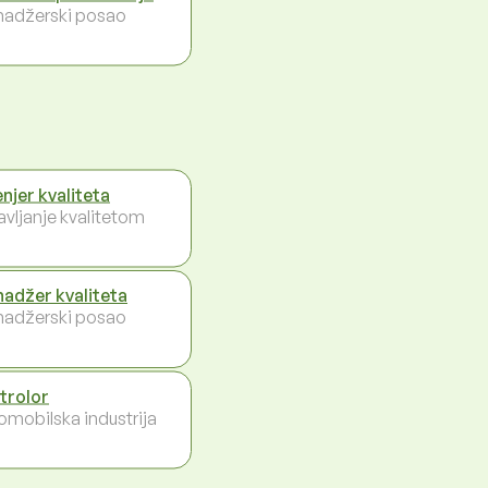
adžerski posao
enjer kvaliteta
avljanje kvalitetom
adžer kvaliteta
adžerski posao
trolor
omobilska industrija