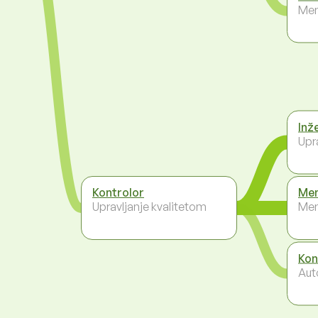
Men
Inž
Upr
Kontrolor
Men
Upravljanje kvalitetom
Men
Kon
Aut