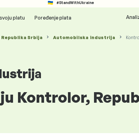
#StandWithUkraine
Anali
svoju platu
Poređenje plata
, Republika Srbija
Automobilska industrija
Kontro
ustrija
iju Kontrolor, Repub