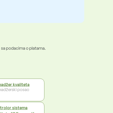
ali sa podacima o platama.
adžer kvaliteta
adžerski posao
trolor sistema