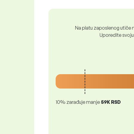
Na platu zaposlenog utiče n
Uporedite svoju 
10% zarađuje manje
59K RSD