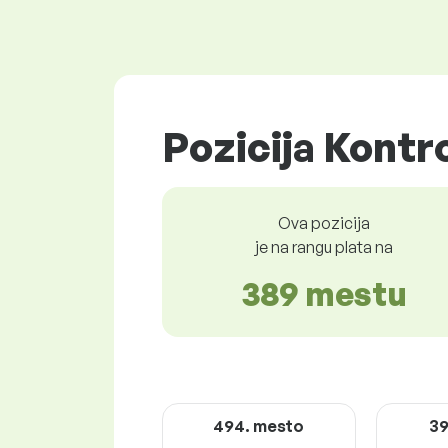
Pozicija Kontro
Ova pozicija
je na rangu plata na
389 mestu
494. mesto
39