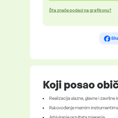
Šta znače podaci na grafikonu?
Sh
Koji posao obi
Realizacija ulazne, glavne i završne
Rukovođenje mernim instrumentima
Arhiviranje rezultata mjerenja.