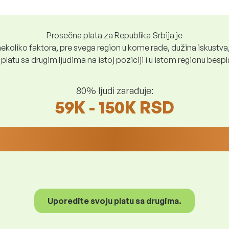
Prosečna plata za Republika Srbija je
ekoliko faktora, pre svega region u kome rade, dužina iskustva,
platu sa drugim ljudima na istoj poziciji i u istom regionu bes
80% ljudi zarađuje:
59K - 150K RSD
Uporedite svoju platu sa drugima.