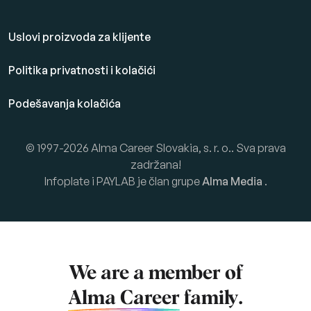
Uslovi proizvoda za klijente
Politika privatnosti i kolačići
Podešavanja kolačića
© 1997-2026 Alma Career Slovakia, s. r. o.. Sva prava
zadržana!
Infoplate i PAYLAB je član grupe
Alma Media
.
We are a member of
Alma Career
family.