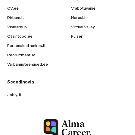
CV.ee
Vrabotuvanje
Dirbam.lt
Hercul.hr
Visidarbi.lv
Virtual Valley
Otsintood.ee
Pulser
Personaloatrankos.lt
Recruitment.lv
Varbamisteenused.ee
Scandinavia
Jobly.fi