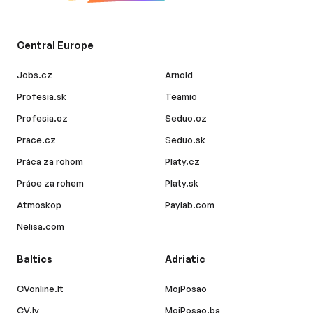
Central Europe
Jobs.cz
Arnold
Profesia.sk
Teamio
Profesia.cz
Seduo.cz
Prace.cz
Seduo.sk
Práca za rohom
Platy.cz
Práce za rohem
Platy.sk
Atmoskop
Paylab.com
Nelisa.com
Baltics
Adriatic
CVonline.lt
MojPosao
CV.lv
MojPosao.ba