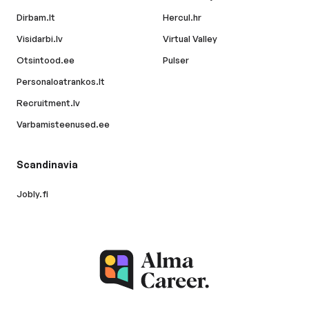
Dirbam.lt
Hercul.hr
Visidarbi.lv
Virtual Valley
Otsintood.ee
Pulser
Personaloatrankos.lt
Recruitment.lv
Varbamisteenused.ee
Scandinavia
Jobly.fi