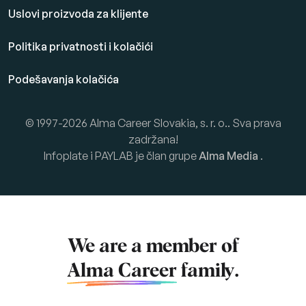
Uslovi proizvoda za klijente
Politika privatnosti i kolačići
Podešavanja kolačića
© 1997-2026 Alma Career Slovakia, s. r. o.. Sva prava
zadržana!
Infoplate i PAYLAB je član grupe
Alma Media
.
We are a member of
Alma Career
family.