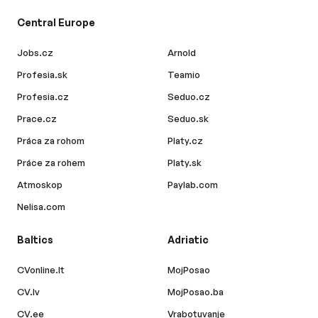
Central Europe
Jobs.cz
Arnold
Profesia.sk
Teamio
Profesia.cz
Seduo.cz
Prace.cz
Seduo.sk
Práca za rohom
Platy.cz
Práce za rohem
Platy.sk
Atmoskop
Paylab.com
Nelisa.com
Baltics
Adriatic
CVonline.lt
MojPosao
CV.lv
MojPosao.ba
CV.ee
Vrabotuvanje