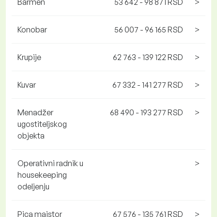
Barmen
53 642 - 98 871 RSD
>
Konobar
56 007 - 96 165 RSD
>
Krupije
62 763 - 139 122 RSD
>
Kuvar
67 332 - 141 277 RSD
>
Menadžer
68 490 - 193 277 RSD
>
ugostiteljskog
objekta
Operativni radnik u
>
housekeeping
odeljenju
Pica majstor
67 576 - 135 761 RSD
>