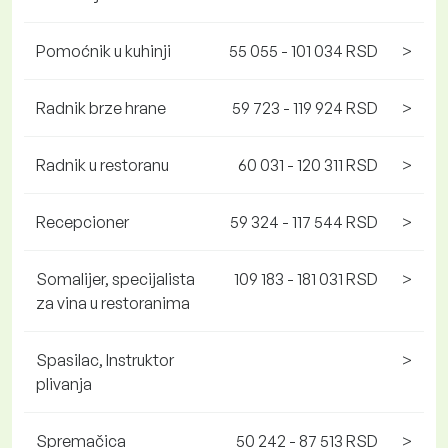
Pomoćnik u kuhinji
55 055 - 101 034 RSD
>
Radnik brze hrane
59 723 - 119 924 RSD
>
Radnik u restoranu
60 031 - 120 311 RSD
>
Recepcioner
59 324 - 117 544 RSD
>
Somalijer, specijalista
109 183 - 181 031 RSD
>
za vina u restoranima
Spasilac, Instruktor
>
plivanja
Spremačica
50 242 - 87 513 RSD
>