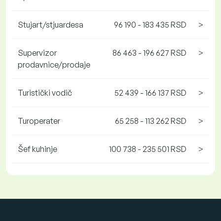
Stujart/stjuardesa
96 190 - 183 435 RSD
>
Supervizor
86 463 - 196 627 RSD
>
prodavnice/prodaje
Turistički vodič
52 439 - 166 137 RSD
>
Turoperater
65 258 - 113 262 RSD
>
Šef kuhinje
100 738 - 235 501 RSD
>