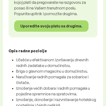
kojoj plati da pregovarate na razgovoru za
posao ili na Vašem trenutnom poslu.
Popunite upitnik i pomozite drugima.
Uporedite svoju platu sa drugima.
Opis radne pozicije
Učešće u efektivanom izvršavanju dnevnih
radnih zadataka u domućinstvu.
Briga o glavnom magacinu u domućinstvu.
Naručivanje radnih pomagala za sobarice i
čistače.
Iznošenje većih dobara i radnih pomagala u
pojedine spremnice na spratovima.
Iznošenje, donošenje i razvrstavanje hotelskog
posteljinja i čajnih peškirâ.