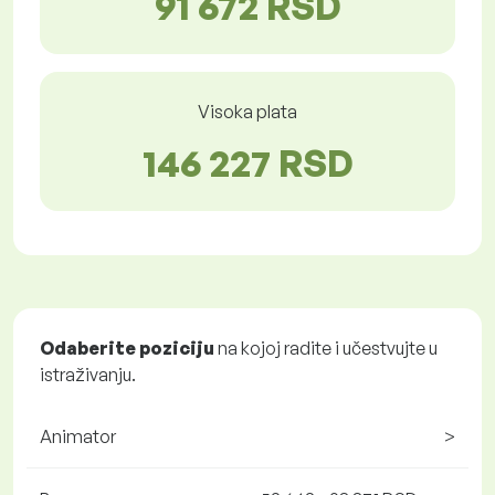
91 672 RSD
Visoka plata
146 227 RSD
Odaberite poziciju
na kojoj radite i učestvujte u
istraživanju.
Animator
>