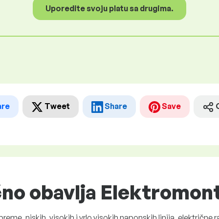
Uporedite svoju platu sa drugima.
are
Tweet
Share
Save
čno obavlja Elektromon
eme, niskih, visokih i vrlo visokih naponskih linija, električne ra