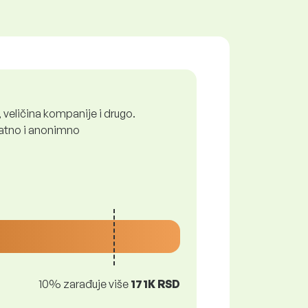
 veličina kompanije i drugo.
platno i anonimno
10% zarađuje više
171K RSD