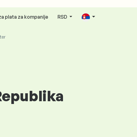
za plata za kompanije
RSD
ter
Republika