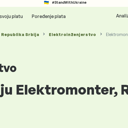
#StandWithUkraine
Anali
svoju platu
Poređenje plata
, Republika Srbija
Elektroinženjerstvo
Elektromon
tvo
iju Elektromonter, 