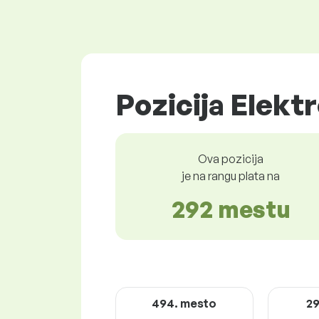
Pozicija Elekt
Ova pozicija
je na rangu plata na
292 mestu
494. mesto
29