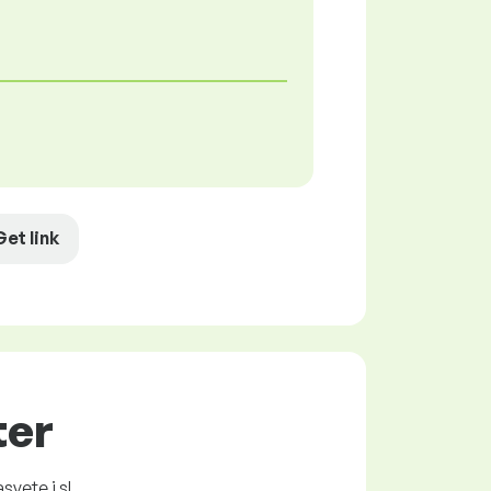
Get link
ter
svete i sl.