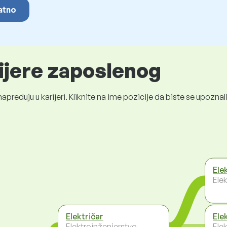
latno
rijere zaposlenog
preduju u karijeri. Kliknite na ime pozicije da biste se upozn
Ele
Ele
Električar
Ele
Elektroinženjerstvo
Ele