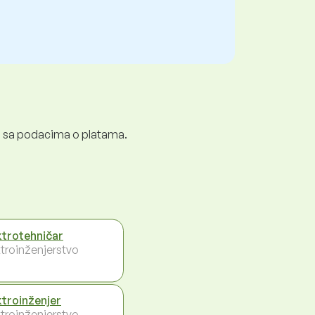
ali sa podacima o platama.
ktrotehničar
ktroinženjerstvo
ktroinženjer
ktroinženjerstvo