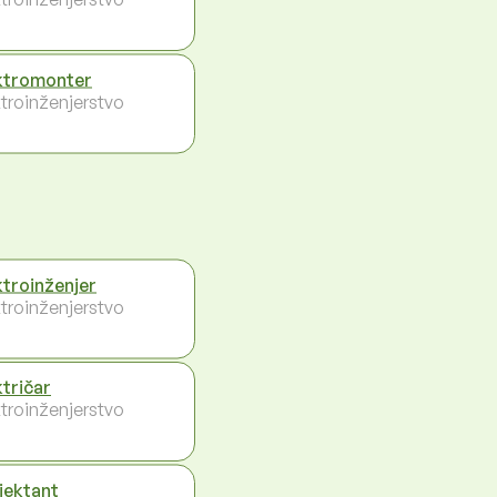
ktromonter
ktroinženjerstvo
ktroinženjer
ktroinženjerstvo
ktričar
ktroinženjerstvo
jektant