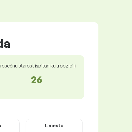
da
rosečna starost ispitanika u poziciji
26
o
1. mesto