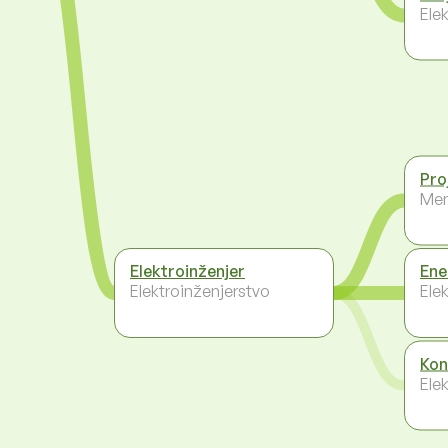
Ele
Pro
Men
Elektroinženjer
Ene
Elektroinženjerstvo
Ele
Kon
Ele