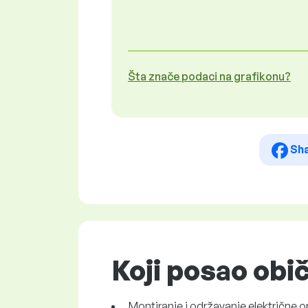
Šta znače podaci na grafikonu?
Sh
Koji posao obi
Montiranje i održavanje električne opr