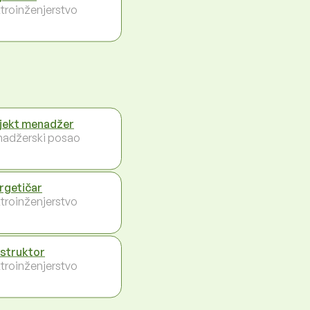
ktroinženjerstvo
jekt menadžer
adžerski posao
rgetičar
ktroinženjerstvo
struktor
ktroinženjerstvo