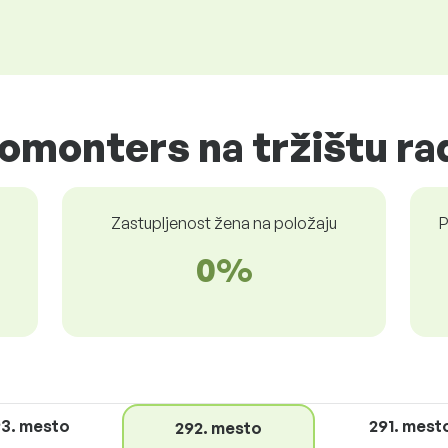
romonters na tržištu ra
Zastupljenost žena na položaju
P
0%
3. mesto
291. mest
292. mesto